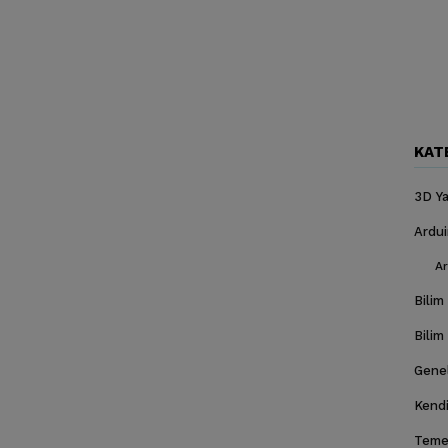
KAT
3D Ya
Ardu
Ar
Bilim
Bilim
Gene
Kendi
Temel