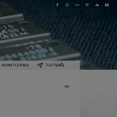
elektromanyetix
HIZMETLERIMIZ
İLETIŞIM
a: