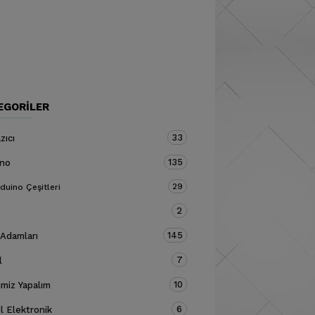
EGORILER
33
zıcı
135
ino
29
duino Çeşitleri
2
145
 Adamları
7
l
10
miz Yapalım
6
 Elektronik