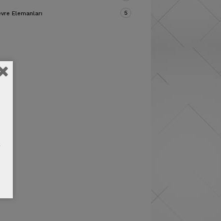
5
vre Elemanları