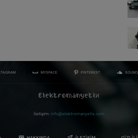
STAGRAM
MYSPACE
PINTEREST
SOUND
İletişim:
info@elektromanyetix.com
A
HAKKINDA
İLETIŞIM
GIZLILI