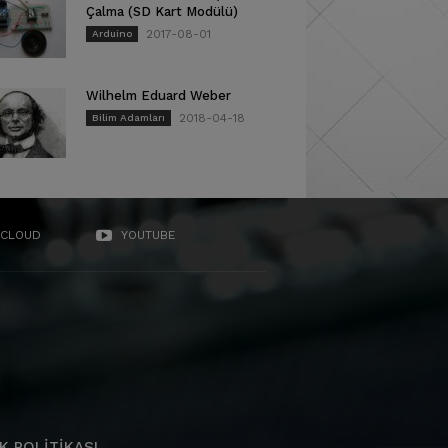
Çalma (SD Kart Modülü)
2017-08-01
Arduino
Wilhelm Eduard Weber
2018-04-18
Bilim Adamları
CLOUD
YOUTUBE
K POLITIKASI