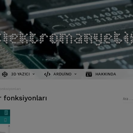
3D YAZICI
ARDUINO
HAKKINDA
onksiyonları
r fonksiyonları
Aram