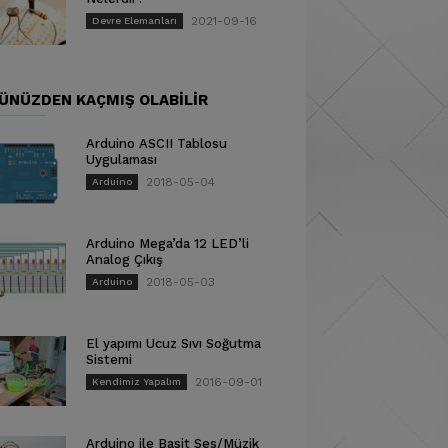
2021-09-16
Devre Elemanları
ÜNÜZDEN KAÇMIŞ OLABILIR
Arduino ASCII Tablosu
Uygulaması
2018-05-04
Arduino
Arduino Mega’da 12 LED’li
Analog Çıkış
2018-05-03
Arduino
El yapımı Ucuz Sıvı Soğutma
Sistemi
2016-09-01
Kendimiz Yapalım
Arduino ile Basit Ses/Müzik