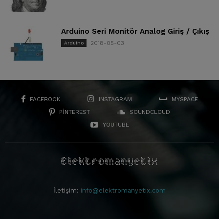
Arduino Seri Monitör Analog Giriş / Çıkış
2018-05-03
Arduino
FACEBOOK
INSTAGRAM
MYSPACE
PINTEREST
SOUNDCLOUD
YOUTUBE
İletişim:
info@elektromanyetix.com