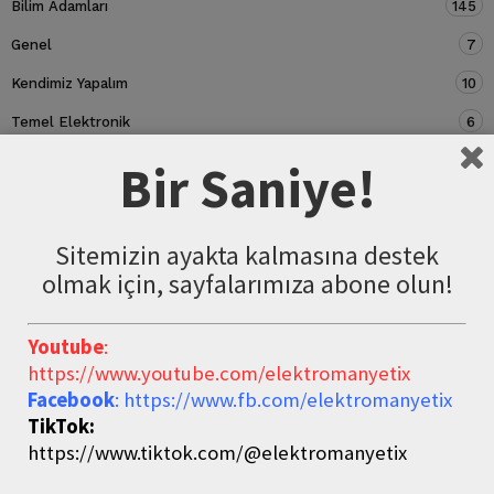
Bilim Adamları
145
Genel
7
Kendimiz Yapalım
10
Temel Elektronik
6
Devre Elemanları
5
Bir Saniye!
Sitemizin ayakta kalmasına destek
olmak için, sayfalarımıza abone olun!
Youtube
:
https://www.youtube.com/elektromanyetix
Facebook
: https://www.fb.com/elektromanyetix
TikTok:
https://www.tiktok.com/@elektromanyetix