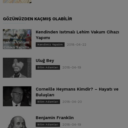
GÖZÜNÜZDEN KAÇMIŞ OLABILIR
Kendinden Isıtmalı Lehim Vakum Cihazı
Yapımı
2018-04-22
Kendimiz Yapalım
Uluğ Bey
2018-04-19
Bilim Adamları
Corneille Heymans Kimdir? – Hayatı ve
Buluşları
2018-04-20
Bilim Adamları
Benjamin Franklin
2018-04-19
Bilim Adamları