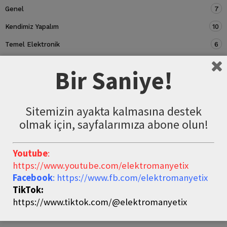
Genel
7
Kendimiz Yapalım
10
Temel Elektronik
6
Devre Elemanları
5
Bir Saniye!
Sitemizin ayakta kalmasına destek
olmak için, sayfalarımıza abone olun!
Youtube
:
https://www.youtube.com/elektromanyetix
Facebook
: https://www.fb.com/elektromanyetix
TikTok:
https://www.tiktok.com/@elektromanyetix