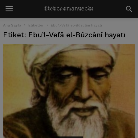
Ana Sayfa
Etiketler
Ebu’l-Vefâ el-Bûzcânî hayatı
Etiket: Ebu’l-Vefâ el-Bûzcânî hayatı