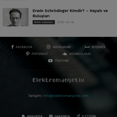
Erwin Schrödinger Kimdir? – Hayatı ve
Buluşları
2018-04-16
Bilim Adamları
FACEBOOK
INSTAGRAM
MYSPACE
PINTEREST
SOUNDCLOUD
YOUTUBE
İletişim:
info@elektromanyetix.com
ANASAYFA
HAKKINDA
İLETIŞIM