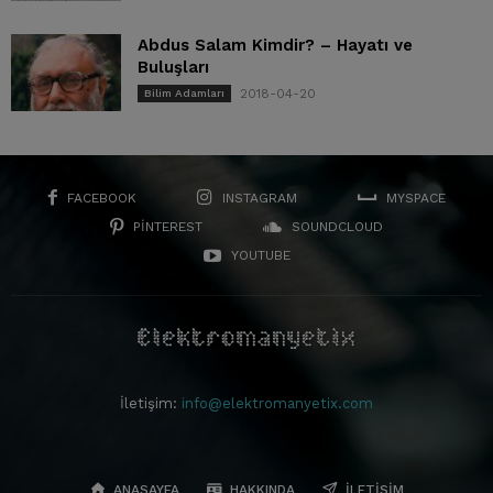
Abdus Salam Kimdir? – Hayatı ve
Buluşları
2018-04-20
Bilim Adamları
FACEBOOK
INSTAGRAM
MYSPACE
PINTEREST
SOUNDCLOUD
YOUTUBE
İletişim:
info@elektromanyetix.com
ANASAYFA
HAKKINDA
İLETIŞIM