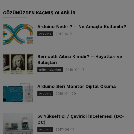
GÖZÜNÜZDEN KAÇMIŞ OLABILIR
Arduino Nedir ? – Ne Amaçla Kullanılır?
2017-10-21
Arduino
Bernoulli Ailesi Kimdir? – Hayatları ve
Buluşları
2018-04-17
Bilim Adamları
Arduino Seri Monitör Dijital Okuma
2018-04-29
Arduino
5v Yükseltici / Çevirici İncelemesi (DC-
DC)
2017-06-14
Arduino