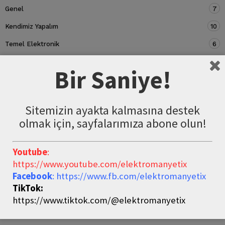
Genel
7
Kendimiz Yapalım
10
Temel Elektronik
6
Devre Elemanları
5
Bir Saniye!
Sitemizin ayakta kalmasına destek
olmak için, sayfalarımıza abone olun!
Youtube
:
https://www.youtube.com/elektromanyetix
Facebook
: https://www.fb.com/elektromanyetix
TikTok:
https://www.tiktok.com/@elektromanyetix