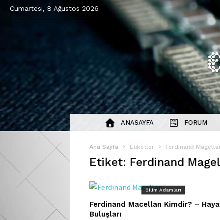
Cumartesi, 8 Ağustos 2026
ANASAYFA
FORUM
Ana Sayfa
Etiketler
Ferdinand Magellan
Etiket: Ferdinand Magel
Bilim Adamları
Ferdinand Macellan Kimdir? – Haya
Buluşları