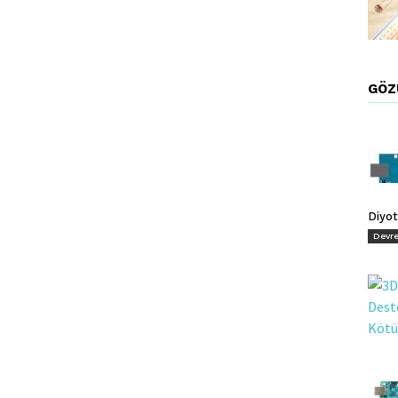
GÖZ
Diyot
Devre