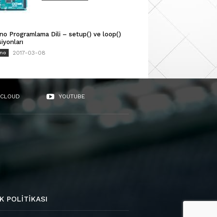
no Programlama Dili – setup() ve loop()
iyonları
2017-03-08
ino
CLOUD
YOUTUBE
K POLITIKASI