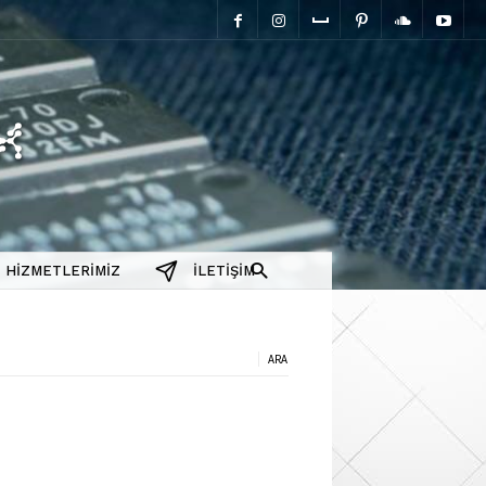
elektromanyetix
HIZMETLERIMIZ
İLETIŞIM
a: