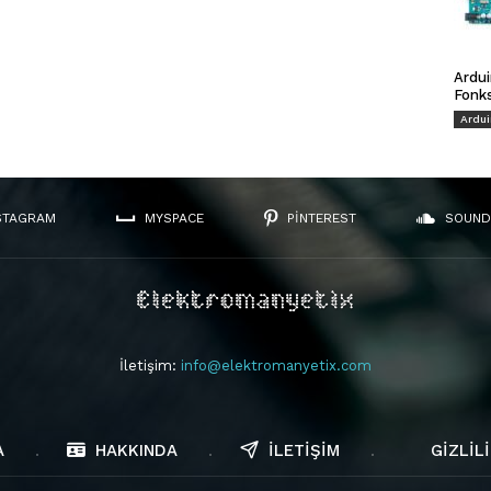
Ardui
Fonks
Ardu
STAGRAM
MYSPACE
PINTEREST
SOUND
İletişim:
info@elektromanyetix.com
A
HAKKINDA
İLETIŞIM
GIZLILI