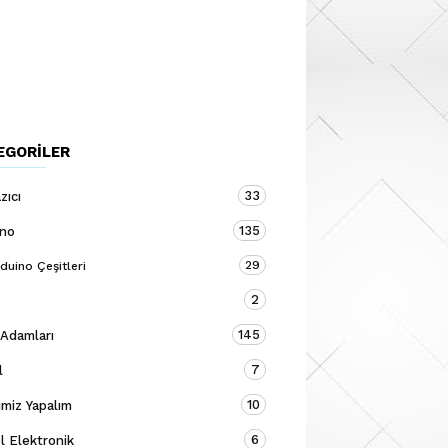
EGORILER
33
zıcı
135
ino
29
duino Çeşitleri
2
145
 Adamları
7
l
10
miz Yapalım
6
 Elektronik