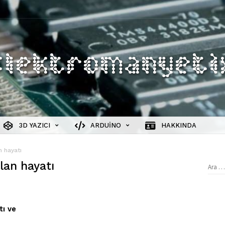
3D YAZICI
ARDUINO
HAKKINDA
 hayatı
lan hayatı
Aram
tı ve