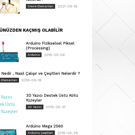
2021-09-16
Devre Elemanları
ÜNÜZDEN KAÇMIŞ OLABILIR
Arduino Fizikselsel Piksel
(Processing)
2018-05-04
Arduino
 Nedir , Nasıl Çalışır ve Çeşitleri Nelerdir ?
2019-09-18
 Elemanları
3D Yazıcı Destek Üstü Kötü
Yüzeyler
2018-05-31
3D Yazıcı
Arduino Mega 2560
2018-04-26
Arduino Çeşitleri