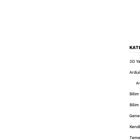
KAT
3D Ya
Ardu
Ar
Bilim
Bilim
Gene
Kendi
Temel