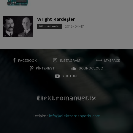
Wright Kardeşler
2018-04-17
Bilim Adamları
FACEBOOK
INSTAGRAM
MYSPACE
PINTEREST
SOUNDCLOUD
YOUTUBE
İletişim:
info@elektromanyetix.com