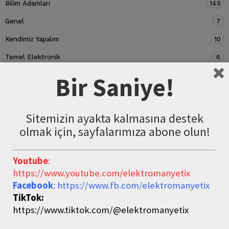
Bilim Adamları
145
Genel
7
Kendimiz Yapalım
10
Temel Elektronik
6
Devre Elemanları
5
Bir Saniye!
Sitemizin ayakta kalmasına destek
olmak için, sayfalarımıza abone olun!
Youtube
:
https://www.youtube.com/elektromanyetix
Facebook
: https://www.fb.com/elektromanyetix
TikTok:
https://www.tiktok.com/@elektromanyetix