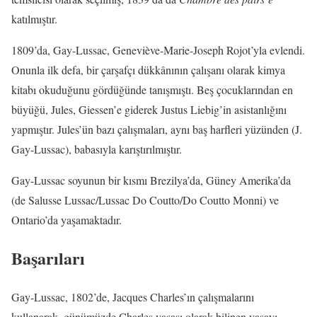
katılmıştır.
1809’da, Gay-Lussac, Geneviève-Marie-Joseph Rojot’yla evlendi.
Onunla ilk defa, bir çarşafçı dükkânının çalışanı olarak kimya
kitabı okuduğunu gördüğünde tanışmıştı. Beş çocuklarından en
büyüğü, Jules, Giessen’e giderek Justus Liebig’in asistanlığını
yapmıştır. Jules’ün bazı çalışmaları, aynı baş harfleri yüzünden (J.
Gay-Lussac), babasıyla karıştırılmıştır.
Gay-Lussac soyunun bir kısmı Brezilya’da, Güney Amerika’da
(de Salusse Lussac/Lussac Do Coutto/Do Coutto Monni) ve
Ontario’da yaşamaktadır.
Başarıları
Gay-Lussac, 1802’de, Jacques Charles’ın çalışmalarını
kullanarak, günümüzde Charles yasası olarak bilinen yasayı