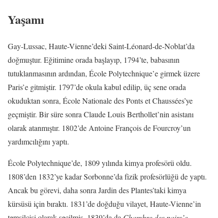
Yaşamı
Gay-Lussac, Haute-Vienne’deki Saint-Léonard-de-Noblat’da
doğmuştur. Eğitimine orada başlayıp, 1794’te, babasının
tutuklanmasının ardından, École Polytechnique’e girmek üzere
Paris’e gitmiştir. 1797’de okula kabul edilip, üç sene orada
okuduktan sonra, École Nationale des Ponts et Chaussées’ye
geçmiştir. Bir süre sonra Claude Louis Berthollet’nin asistanı
olarak atanmıştır. 1802’de Antoine François de Fourcroy’un
yardımcılığını yaptı.
École Polytechnique’de, 1809 yılında kimya profesörü oldu.
1808’den 1832’ye kadar Sorbonne’da fizik profesörlüğü de yaptı.
Ancak bu görevi, daha sonra Jardin des Plantes’taki kimya
kürsüsü için bıraktı. 1831’de doğduğu vilayet, Haute-Vienne’in
temsilcisi olarak seçilmiş, 1839’da da
Chambre des pairs’e