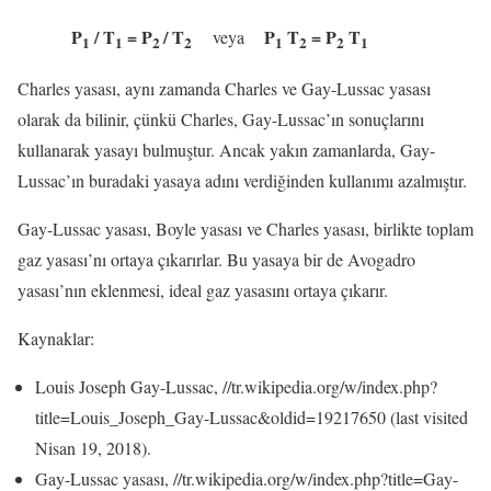
P
/ T
= P
/ T
P
T
= P
T
veya
1
1
2
2
1
2
2
1
Charles yasası, aynı zamanda Charles ve Gay-Lussac yasası
olarak da bilinir, çünkü Charles, Gay-Lussac’ın sonuçlarını
kullanarak yasayı bulmuştur. Ancak yakın zamanlarda, Gay-
Lussac’ın buradaki yasaya adını verdiğinden kullanımı azalmıştır.
Gay-Lussac yasası, Boyle yasası ve Charles yasası, birlikte toplam
gaz yasası’nı ortaya çıkarırlar. Bu yasaya bir de Avogadro
yasası’nın eklenmesi, ideal gaz yasasını ortaya çıkarır.
Kaynaklar:
Louis Joseph Gay-Lussac, //tr.wikipedia.org/w/index.php?
title=Louis_Joseph_Gay-Lussac&oldid=19217650 (last visited
Nisan 19, 2018).
Gay-Lussac yasası, //tr.wikipedia.org/w/index.php?title=Gay-