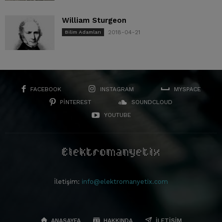
William Sturgeon
2018-04-21
Bilim Adamları
FACEBOOK
INSTAGRAM
MYSPACE
PINTEREST
SOUNDCLOUD
YOUTUBE
İletişim:
info@elektromanyetix.com
ANASAYFA
HAKKINDA
İLETIŞIM