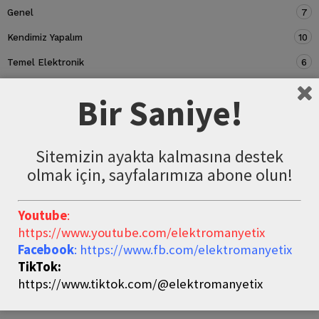
Genel
7
Kendimiz Yapalım
10
Temel Elektronik
6
Devre Elemanları
5
Bir Saniye!
Sitemizin ayakta kalmasına destek
olmak için, sayfalarımıza abone olun!
Youtube
:
https://www.youtube.com/elektromanyetix
Facebook
: https://www.fb.com/elektromanyetix
TikTok:
https://www.tiktok.com/@elektromanyetix