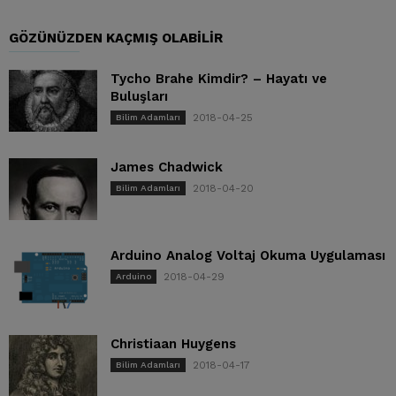
GÖZÜNÜZDEN KAÇMIŞ OLABILIR
Tycho Brahe Kimdir? – Hayatı ve
Buluşları
2018-04-25
Bilim Adamları
James Chadwick
2018-04-20
Bilim Adamları
Arduino Analog Voltaj Okuma Uygulaması
2018-04-29
Arduino
Christiaan Huygens
2018-04-17
Bilim Adamları