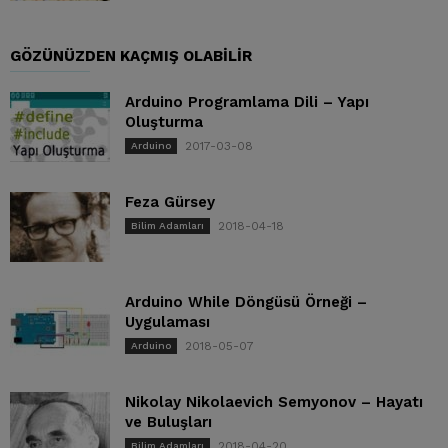
GÖZÜNÜZDEN KAÇMIŞ OLABILIR
Arduino Programlama Dili – Yapı
Oluşturma
2017-03-08
Arduino
Feza Gürsey
2018-04-18
Bilim Adamları
Arduino While Döngüsü Örneği –
Uygulaması
2018-05-07
Arduino
Nikolay Nikolaevich Semyonov – Hayatı
ve Buluşları
2018-04-20
Bilim Adamları