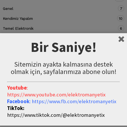
Genel
7
Kendimiz Yapalım
10
Temel Elektronik
6
Devre Elemanları
5
Bir Saniye!
Sitemizin ayakta kalmasına destek
olmak için, sayfalarımıza abone olun!
Youtube
:
https://www.youtube.com/elektromanyetix
Facebook
: https://www.fb.com/elektromanyetix
TikTok:
https://www.tiktok.com/@elektromanyetix