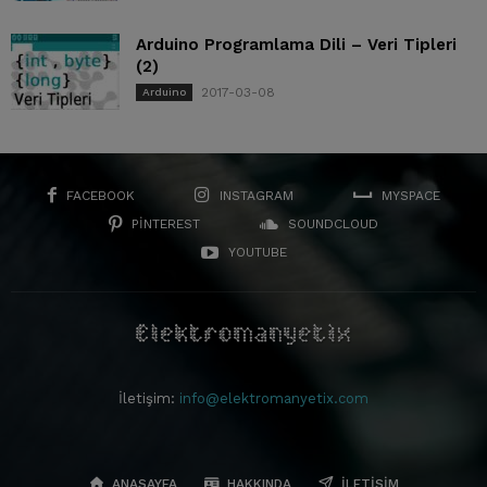
Arduino Programlama Dili – Veri Tipleri
(2)
2017-03-08
Arduino
FACEBOOK
INSTAGRAM
MYSPACE
PINTEREST
SOUNDCLOUD
YOUTUBE
İletişim:
info@elektromanyetix.com
ANASAYFA
HAKKINDA
İLETIŞIM