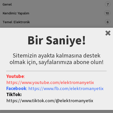
Genel
7
Kendimiz Yapalım
10
Temel Elektronik
6
Devre Elemanları
5
Bir Saniye!
Sitemizin ayakta kalmasına destek
olmak için, sayfalarımıza abone olun!
Youtube
:
https://www.youtube.com/elektromanyetix
Facebook
: https://www.fb.com/elektromanyetix
TikTok:
https://www.tiktok.com/@elektromanyetix