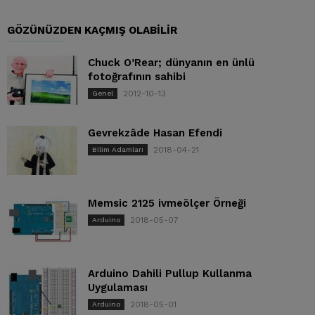
GÖZÜNÜZDEN KAÇMIŞ OLABILIR
Chuck O’Rear; dünyanın en ünlü
fotoğrafının sahibi
2012-10-13
Genel
Gevrekzâde Hasan Efendi
2018-04-21
Bilim Adamları
Memsic 2125 ivmeölçer Örneği
2018-05-07
Arduino
Arduino Dahili Pullup Kullanma
Uygulaması
2018-05-01
Arduino