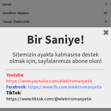
Genel
7
Kendimiz Yapalım
10
Temel Elektronik
6
Devre Elemanları
5
Bir Saniye!
Sitemizin ayakta kalmasına destek
olmak için, sayfalarımıza abone olun!
Youtube
:
https://www.youtube.com/elektromanyetix
Facebook
: https://www.fb.com/elektromanyetix
TikTok:
https://www.tiktok.com/@elektromanyetix