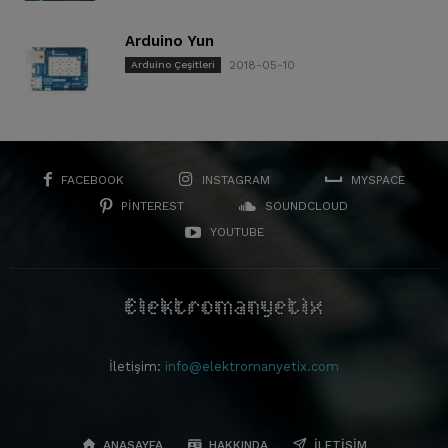
Arduino Yun
2018-05-10
Arduino Çeşitleri
FACEBOOK
INSTAGRAM
MYSPACE
PINTEREST
SOUNDCLOUD
YOUTUBE
İletişim:
info@elektromanyetix.com
ANASAYFA
HAKKINDA
İLETIŞIM