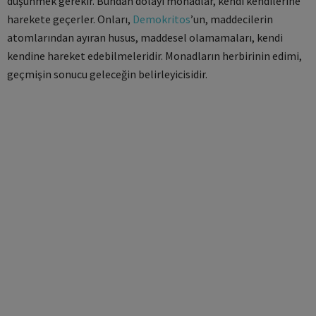
düşünmek gerekir. Bundan dolayı monadlar, kendi kendilerine
harekete geçerler. Onları,
Demokritos
’un, maddecilerin
atomlarından ayıran husus, maddesel olamamaları, kendi
kendine hareket edebilmeleridir. Monadların herbirinin edimi,
geçmişin sonucu geleceğin belirleyicisidir.