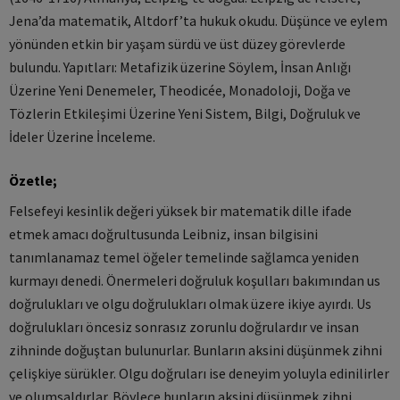
Jena’da matematik, Altdorf’ta hukuk okudu. Düşünce ve eylem
yönünden etkin bir yaşam sürdü ve üst düzey görevlerde
bulundu. Yapıtları: Metafizik üzerine Söylem, İnsan Anlığı
Üzerine Yeni Denemeler, Theodicée, Monadoloji, Doğa ve
Tözlerin Etkileşimi Üzerine Yeni Sistem, Bilgi, Doğruluk ve
İdeler Üzerine İnceleme.
Özetle;
Felsefeyi kesinlik değeri yüksek bir matematik dille ifade
etmek amacı doğrultusunda Leibniz, insan bilgisini
tanımlanamaz temel öğeler temelinde sağlamca yeniden
kurmayı denedi. Önermeleri doğruluk koşulları bakımından us
doğrulukları ve olgu doğrulukları olmak üzere ikiye ayırdı. Us
doğrulukları öncesiz sonrasız zorunlu doğrulardır ve insan
zihninde doğuştan bulunurlar. Bunların aksini düşünmek zihni
çelişkiye sürükler. Olgu doğruları ise deneyim yoluyla edinilirler
ve olumsaldırlar. Böylece bunların aksini düşünmek zihni