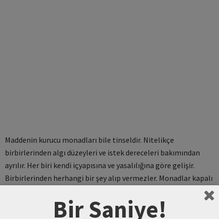
Maddenin kurucu monadları bile tinseldir. Nitelikçe
birbirlerinden algı düzeyleri ve istek dereceleri bakımından
ayrılır. Her biri kendi içyapısına ve yasalılığına göre gelişir.
Birbirlerinden herhangi bir şey alıp vermezler. Monadlar kapalı
bir birliktir, pencereleri yoktur. Ruhla beden ise önceden
Bir Saniye!
kurulmuş bir uyum ilkesi uyarınca birbirleriyle uyumlu biçimde
işlerler. Tanrı bu ilkenin oluşturucusu ve işleyişinin teminatıdır.