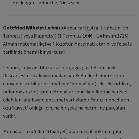
Heidegger, LaRouche, Nietzsche
Gottfried Wilhelm Leibniz
(Almanca : [ˈɡɔtfʁiːt ˈvɪlhɛlm fɔn
ˈlaɪbnɪts] veya [ˈlaɪpnɪts]) (1 Temmuz 1646 – 14 Kasım 1716)
Alman matematikçi ve filozoftur. Matematik tarihi ve felsefe
tarihinde önemli bir yer tutar.
Leibniz, 17.yüzyıl filozoflarının çoğu gibi, felsefesinde
Descartes’in töz kavramından hareket eder. Leibniz’e göre
dünyanın, varlıkların temelinde ‘monad’lar (tek tek varlıklar,
bölünmez özler) vardır. Monadlar kendi kendilerine hareket
edebilen, algılayabilen temel varlıklardır. Yalnız monadların
özü ‘kuvvet’ olduğu için, ne bir şekli ne hacmi, ne parçaları
vardır.
Monadları özü ‘edim’ (faaliyet) olan ruhsal noktalar gibi