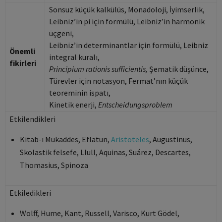
Sonsuz küçük kalkülüs, Monadoloji, İyimserlik,
Leibniz’in pi için formülü, Leibniz’in harmonik
üçgeni,
Leibniz’in determinantlar için formülü, Leibniz
Önemli
integral kuralı,
fikirleri
Principium rationis sufficientis,
Şematik düşünce,
Türevler için notasyon, Fermat’nın küçük
teoreminin ispatı,
Kinetik enerji,
Entscheidungsproblem
Etkilendikleri
Kitab-ı Mukaddes, Eflatun,
Aristoteles
, Augustinus,
Skolastik felsefe, Llull, Aquinas, Suárez, Descartes,
Thomasius, Spinoza
Etkiledikleri
Wolff, Hume, Kant, Russell, Varisco, Kurt Gödel,