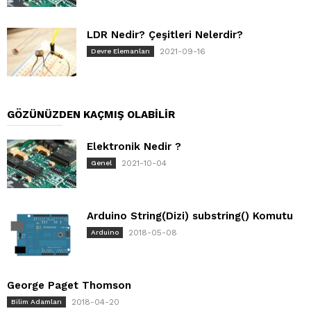
LDR Nedir? Çeşitleri Nelerdir?
2021-09-16
Devre Elemanları
GÖZÜNÜZDEN KAÇMIŞ OLABILIR
Elektronik Nedir ?
2021-10-04
Genel
Arduino String(Dizi) substring() Komutu
2018-05-08
Arduino
George Paget Thomson
2018-04-20
Bilim Adamları