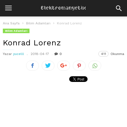
Ana Sayfa
Bilim Adamları
Konrad Lorenz
Bilim Adamları
Konrad Lorenz
Yazar
yucelll
2018-04-17
0
411
Okunma