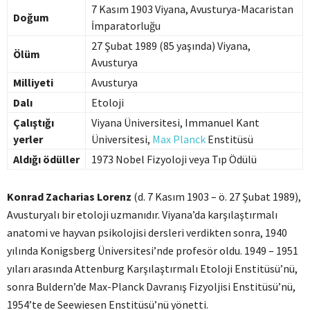
7 Kasım 1903 Viyana, Avusturya-Macaristan
Doğum
İmparatorluğu
27 Şubat 1989 (85 yaşında) Viyana,
Ölüm
Avusturya
Milliyeti
Avusturya
Dalı
Etoloji
Çalıştığı
Viyana Üniversitesi, Immanuel Kant
yerler
Üniversitesi,
Max Planck
Enstitüsü
Aldığı ödüller
1973 Nobel Fizyoloji veya Tıp Ödülü
Konrad Zacharias Lorenz
(d. 7 Kasım 1903 – ö. 27 Şubat 1989),
Avusturyalı bir etoloji uzmanıdır. Viyana’da karşılaştırmalı
anatomi ve hayvan psikolojisi dersleri verdikten sonra, 1940
yılında Konigsberg Üniversitesi’nde profesör oldu. 1949 – 1951
yıları arasında Attenburg Karşılaştırmalı Etoloji Enstitüsü’nü,
sonra Buldern’de Max-Planck Davranış Fizyoljisi Enstitüsü’nü,
1954’te de Seewiesen Enstitüsü’nü yönetti.