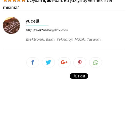
1
Oydan
5,00
Puan. Bu yazıya oy vermek ister
misiniz?
yucelll
http://elektromanyetix.com
Elektronik, Bilim, Teknoloji, Müzik, Tasarım.