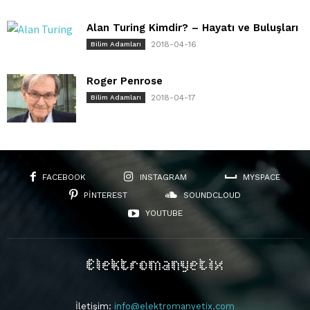
Alan Turing Kimdir? – Hayatı ve Buluşları
2018-04-16
Bilim Adamları
Roger Penrose
2018-04-17
Bilim Adamları
FACEBOOK
INSTAGRAM
MYSPACE
PINTEREST
SOUNDCLOUD
YOUTUBE
İletişim:
info@elektromanyetix.com