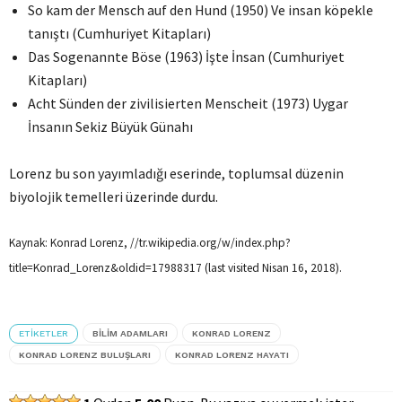
So kam der Mensch auf den Hund (1950) Ve insan köpekle
tanıştı (Cumhuriyet Kitapları)
Das Sogenannte Böse (1963) İşte İnsan (Cumhuriyet
Kitapları)
Acht Sünden der zivilisierten Menscheit (1973) Uygar
İnsanın Sekiz Büyük Günahı
Lorenz bu son yayımladığı eserinde, toplumsal düzenin
biyolojik temelleri üzerinde durdu.
Kaynak: Konrad Lorenz, //tr.wikipedia.org/w/index.php?
title=Konrad_Lorenz&oldid=17988317 (last visited Nisan 16, 2018).
ETIKETLER
BILIM ADAMLARI
KONRAD LORENZ
KONRAD LORENZ BULUŞLARI
KONRAD LORENZ HAYATI