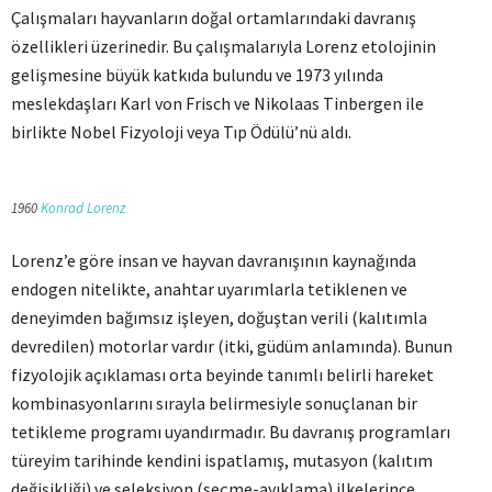
Çalışmaları hayvanların doğal ortamlarındaki davranış
özellikleri üzerinedir. Bu çalışmalarıyla Lorenz etolojinin
gelişmesine büyük katkıda bulundu ve 1973 yılında
meslekdaşları Karl von Frisch ve Nikolaas Tinbergen ile
birlikte Nobel Fizyoloji veya Tıp Ödülü’nü aldı.
1960
Konrad Lorenz
Lorenz’e göre insan ve hayvan davranışının kaynağında
endogen nitelikte, anahtar uyarımlarla tetiklenen ve
deneyimden bağımsız işleyen, doğuştan verili (kalıtımla
devredilen) motorlar vardır (itki, güdüm anlamında). Bunun
fizyolojik açıklaması orta beyinde tanımlı belirli hareket
kombinasyonlarını sırayla belirmesiyle sonuçlanan bir
tetikleme programı uyandırmadır. Bu davranış programları
türeyim tarihinde kendini ispatlamış, mutasyon (kalıtım
değişikliği) ve seleksiyon (seçme-ayıklama) ilkelerince