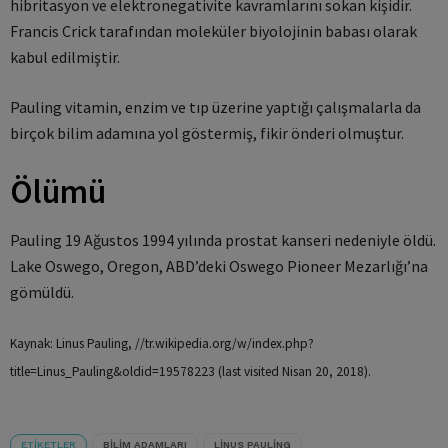
hibritasyon ve elektronegativite kavramlarını sokan kişidir.
Francis Crick tarafından moleküler biyolojinin babası olarak
kabul edilmiştir.
Pauling vitamin, enzim ve tıp üzerine yaptığı çalışmalarla da
birçok bilim adamına yol göstermiş, fikir önderi olmuştur.
Ölümü
Pauling 19 Ağustos 1994 yılında prostat kanseri nedeniyle öldü.
Lake Oswego, Oregon, ABD’deki Oswego Pioneer Mezarlığı’na
gömüldü.
Kaynak: Linus Pauling, //tr.wikipedia.org/w/index.php?
title=Linus_Pauling&oldid=19578223 (last visited Nisan 20, 2018).
ETIKETLER
BILIM ADAMLARI
LINUS PAULING