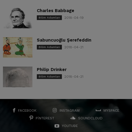
Charles Babbage
2018-04-19
Bilim Adamları
Sabuncuoğlu Şerefeddin
2018-04-21
Bilim Adamları
Philip Drinker
2018-04-21
Bilim Adamları
FACEBOOK
INSTAGRAM
MYSPACE
PINTEREST
SOUNDCLOUD
YOUTUBE