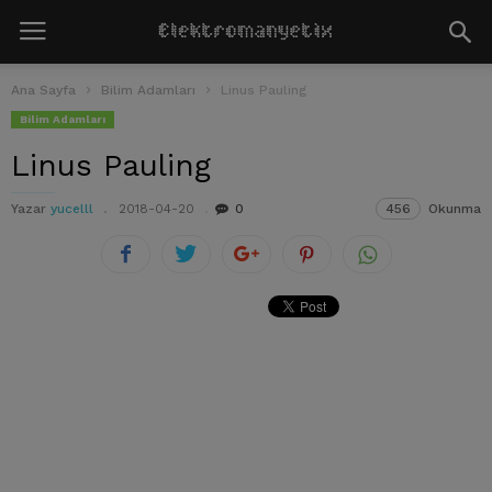
Ana Sayfa
Bilim Adamları
Linus Pauling
Bilim Adamları
Linus Pauling
Yazar
yucelll
2018-04-20
0
456
Okunma