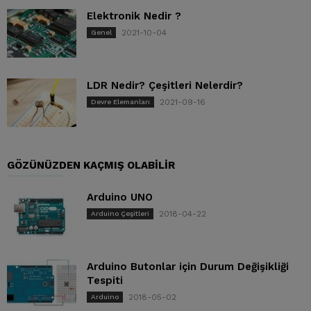
Elektronik Nedir ?
2021-10-04
Genel
LDR Nedir? Çeşitleri Nelerdir?
2021-09-16
Devre Elemanları
GÖZÜNÜZDEN KAÇMIŞ OLABILIR
Arduino UNO
2018-04-22
Arduino Çeşitleri
Arduino Butonlar için Durum Değişikliği
Tespiti
2018-05-02
Arduino