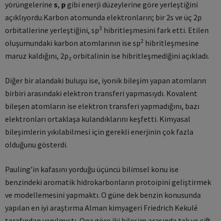
yörüngelerine
s
,
p
gibi enerji düzeylerine göre yerleştiğini
açıklıyordu.Karbon atomunda elektronların; bir 2s ve üç 2p
3
orbitallerine yerleştiğini, sp
hibritleşmesini fark etti. Etilen
2
oluşumundaki karbon atomlarının ise sp
hibritleşmesine
maruz kaldığını, 2p
orbitalinin ise hibritleşmediğini açıkladı.
z
Diğer bir alandaki buluşu ise, iyonik bileşim yapan atomların
birbiri arasındaki elektron transferi yapmasıydı. Kovalent
bileşen atomların ise elektron transferi yapmadığını, bazı
elektronları ortaklaşa kulandıklarını keşfetti. Kimyasal
bileşimlerin yıkılabilmesi için gerekli enerjinin çok fazla
olduğunu gösterdi.
Pauling’in kafasını yorduğu üçüncü bilimsel konu ise
benzindeki aromatik hidrokarbonların protoipini geliştirmek
ve modellemesini yapmaktı. O güne dek benzin konusunda
yapılan en iyi araştırma Alman kimyageri Friedrich Kekulé
tarafından yapılmıştı. Ona göre iki bileşim arasında tek ve çift