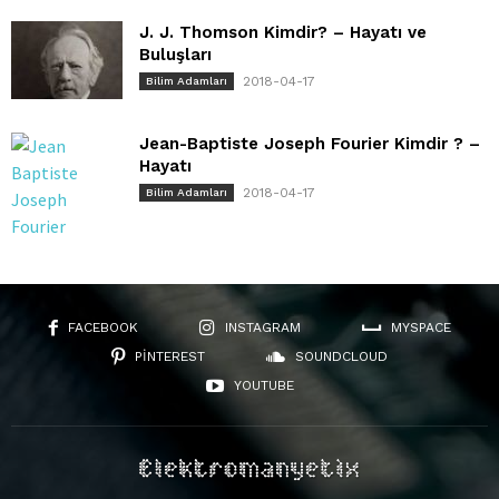
J. J. Thomson Kimdir? – Hayatı ve
Buluşları
2018-04-17
Bilim Adamları
Jean-Baptiste Joseph Fourier Kimdir ? –
Hayatı
2018-04-17
Bilim Adamları
FACEBOOK
INSTAGRAM
MYSPACE
PINTEREST
SOUNDCLOUD
YOUTUBE