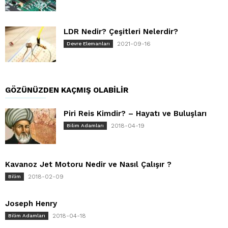
LDR Nedir? Çeşitleri Nelerdir?
2021-09-16
Devre Elemanları
GÖZÜNÜZDEN KAÇMIŞ OLABILIR
Piri Reis Kimdir? – Hayatı ve Buluşları
2018-04-19
Bilim Adamları
Kavanoz Jet Motoru Nedir ve Nasıl Çalışır ?
2018-02-09
Bilim
Joseph Henry
2018-04-18
Bilim Adamları