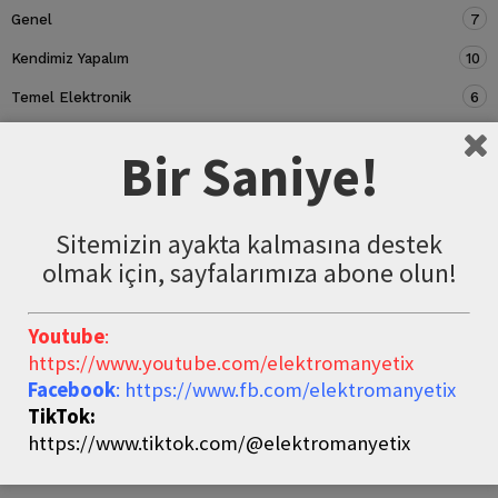
Genel
7
Kendimiz Yapalım
10
Temel Elektronik
6
Devre Elemanları
5
Bir Saniye!
Sitemizin ayakta kalmasına destek
olmak için, sayfalarımıza abone olun!
Youtube
:
https://www.youtube.com/elektromanyetix
Facebook
: https://www.fb.com/elektromanyetix
TikTok:
https://www.tiktok.com/@elektromanyetix