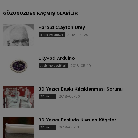
GÖZÜNÜZDEN KAÇMIŞ OLABILIR
Harold Clayton Urey
2018-04-20
Bilim Adamları
LilyPad Arduino
2018-05-19
Arduino Çeşitleri
3D Yazıcı Baskı Kılçıklanması Sorunu
2018-05-30
3D Yazıcı
3D Yazıcı Baskıda Kıvrılan Köşeler
2018-05-31
3D Yazıcı