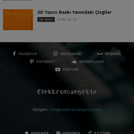
3D Yazıcı Baskı Yanındaki Çizgiler
2018-05-31
3D Yazıcı
FACEBOOK
INSTAGRAM
MYSPACE
PINTEREST
SOUNDCLOUD
YOUTUBE
İletişim:
info@elektromanyetix.com
ANASAYFA
HAKKINDA
İLETIŞIM