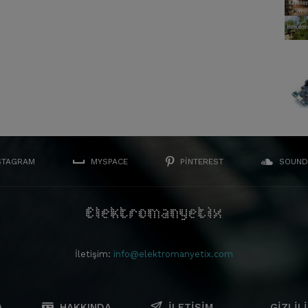
STAGRAM
MYSPACE
PINTEREST
SOUND
İletişim:
info@elektromanyetix.com
A
HAKKINDA
İLETIŞIM
GIZLILI