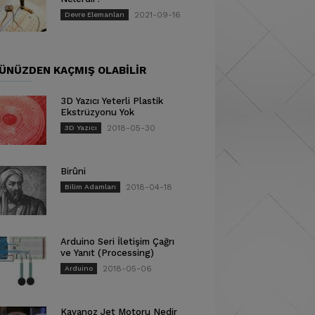
2021-09-16
Devre Elemanları
ÜNÜZDEN KAÇMIŞ OLABILIR
3D Yazıcı Yeterli Plastik
Ekstrüzyonu Yok
2018-05-30
3D Yazıcı
Birûni
2018-04-18
Bilim Adamları
Arduino Seri İletişim Çağrı
ve Yanıt (Processing)
2018-05-06
Arduino
Kavanoz Jet Motoru Nedir