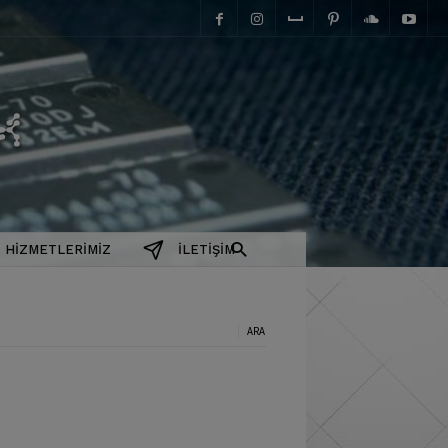
elektromanyetix
HIZMETLERIMIZ
İLETIŞIM
a: