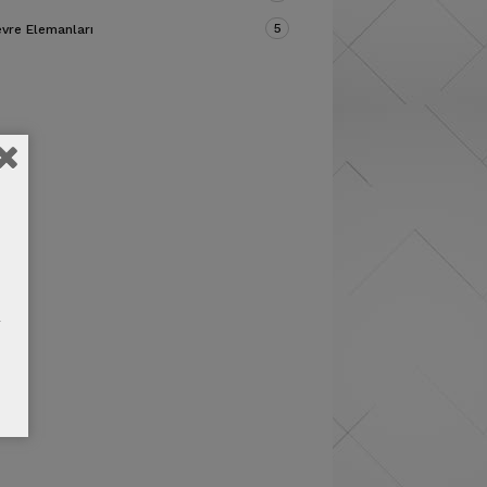
5
vre Elemanları