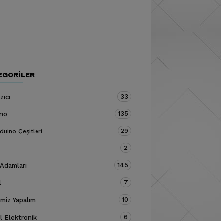
EGORILER
33
zıcı
135
ino
29
duino Çeşitleri
2
145
 Adamları
7
l
10
miz Yapalım
6
 Elektronik