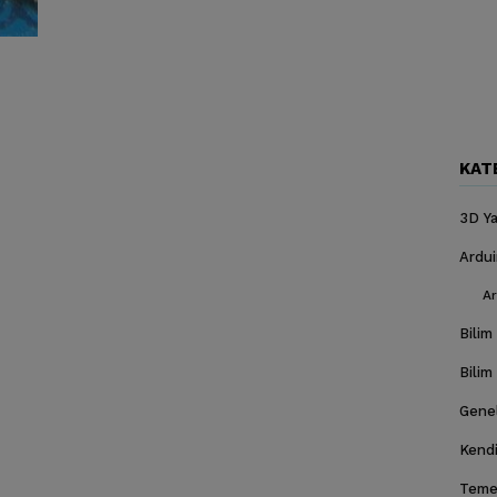
KAT
3D Ya
Ardu
Ar
Bilim
Bilim
Gene
Kendi
Temel