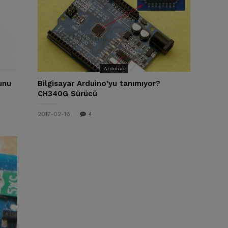
Arduino
unu
Bilgisayar Arduino’yu tanımıyor?
CH340G Sürücü
2017-02-16
4