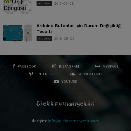
2017-03-08
Arduino
Arduino Butonlar için Durum Değişikliği
Tespiti
2018-05-02
Arduino
FACEBOOK
INSTAGRAM
MYSPACE
PINTEREST
SOUNDCLOUD
YOUTUBE
İletişim:
info@elektromanyetix.com