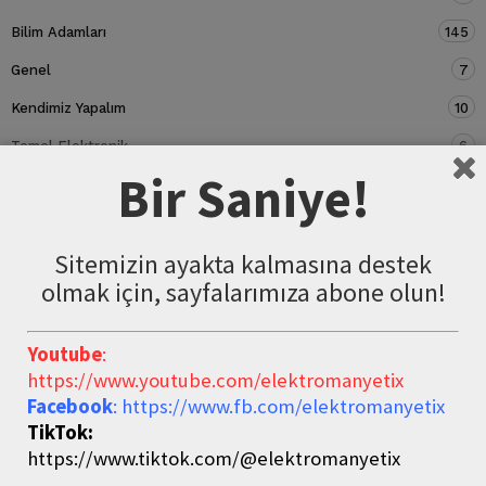
Bilim Adamları
145
Genel
7
Kendimiz Yapalım
10
Temel Elektronik
6
Bir Saniye!
Devre Elemanları
5
Sitemizin ayakta kalmasına destek
olmak için, sayfalarımıza abone olun!
Youtube
:
https://www.youtube.com/elektromanyetix
Facebook
: https://www.fb.com/elektromanyetix
TikTok:
https://www.tiktok.com/@elektromanyetix