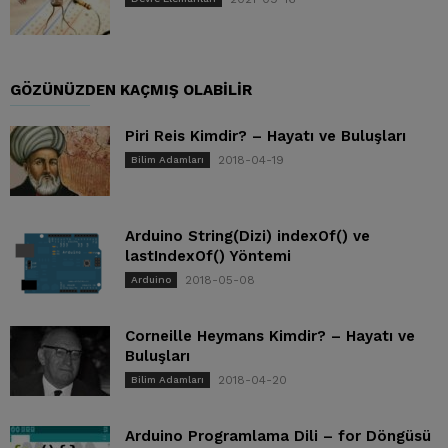
GÖZÜNÜZDEN KAÇMIŞ OLABILIR
Piri Reis Kimdir? – Hayatı ve Buluşları
2018-04-19
Bilim Adamları
Arduino String(Dizi) indexOf() ve
lastIndexOf() Yöntemi
2018-05-08
Arduino
Corneille Heymans Kimdir? – Hayatı ve
Buluşları
2018-04-20
Bilim Adamları
Arduino Programlama Dili – for Döngüsü