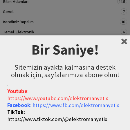
Bilim Adamları
145
Genel
7
Kendimiz Yapalım
10
Temel Elektronik
6
Devre Elemanları
5
Bir Saniye!
Sitemizin ayakta kalmasına destek
olmak için, sayfalarımıza abone olun!
Youtube
:
https://www.youtube.com/elektromanyetix
Facebook
: https://www.fb.com/elektromanyetix
TikTok:
https://www.tiktok.com/@elektromanyetix