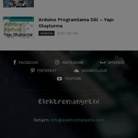
Arduino Programlama Dili – Yapı
Oluşturma
2017-03-08
Arduino
FACEBOOK
INSTAGRAM
MYSPACE
PINTEREST
SOUNDCLOUD
YOUTUBE
İletişim:
info@elektromanyetix.com