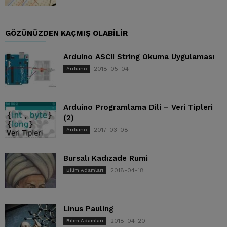
GÖZÜNÜZDEN KAÇMIŞ OLABILIR
Arduino ASCII String Okuma Uygulaması
2018-05-04
Arduino
Arduino Programlama Dili – Veri Tipleri
(2)
2017-03-08
Arduino
Bursalı Kadızade Rumi
2018-04-18
Bilim Adamları
Linus Pauling
2018-04-20
Bilim Adamları