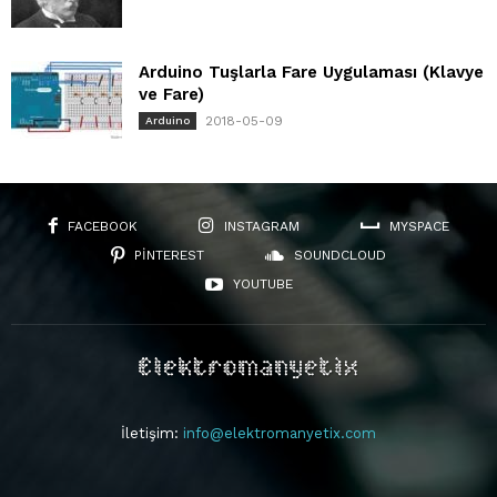
Arduino Tuşlarla Fare Uygulaması (Klavye
ve Fare)
2018-05-09
Arduino
FACEBOOK
INSTAGRAM
MYSPACE
PINTEREST
SOUNDCLOUD
YOUTUBE
İletişim:
info@elektromanyetix.com