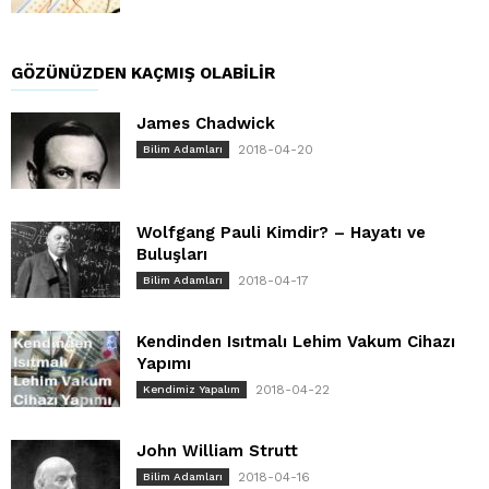
GÖZÜNÜZDEN KAÇMIŞ OLABILIR
James Chadwick
2018-04-20
Bilim Adamları
Wolfgang Pauli Kimdir? – Hayatı ve
Buluşları
2018-04-17
Bilim Adamları
Kendinden Isıtmalı Lehim Vakum Cihazı
Yapımı
2018-04-22
Kendimiz Yapalım
John William Strutt
2018-04-16
Bilim Adamları