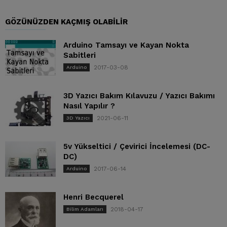
GÖZÜNÜZDEN KAÇMIŞ OLABILIR
Arduino Tamsayı ve Kayan Nokta
Sabitleri
2017-03-08
Arduino
3D Yazıcı Bakım Kılavuzu / Yazıcı Bakımı
Nasıl Yapılır ?
2021-06-11
3D Yazıcı
5v Yükseltici / Çevirici İncelemesi (DC-
DC)
2017-06-14
Arduino
Henri Becquerel
2018-04-17
Bilim Adamları