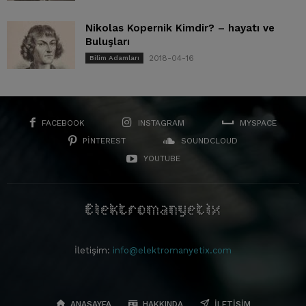
Nikolas Kopernik Kimdir? – hayatı ve
Buluşları
2018-04-16
Bilim Adamları
FACEBOOK
INSTAGRAM
MYSPACE
PINTEREST
SOUNDCLOUD
YOUTUBE
İletişim:
info@elektromanyetix.com
ANASAYFA
HAKKINDA
İLETIŞIM