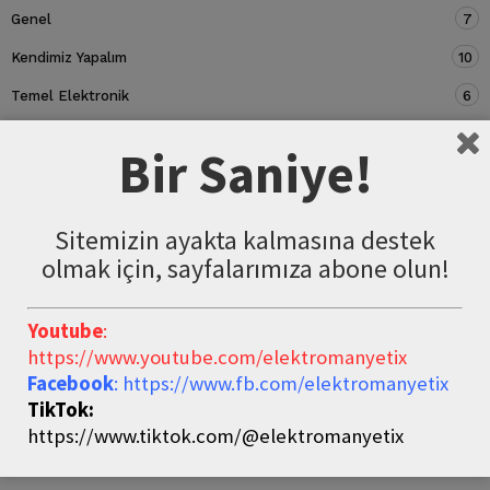
Genel
7
Kendimiz Yapalım
10
Temel Elektronik
6
Devre Elemanları
5
Bir Saniye!
Sitemizin ayakta kalmasına destek
olmak için, sayfalarımıza abone olun!
Youtube
:
https://www.youtube.com/elektromanyetix
Facebook
: https://www.fb.com/elektromanyetix
TikTok:
https://www.tiktok.com/@elektromanyetix