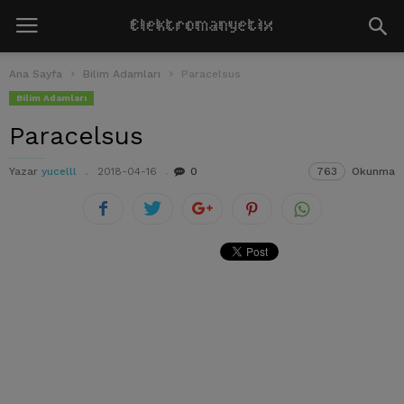
Ana Sayfa
Bilim Adamları
Paracelsus
Bilim Adamları
Paracelsus
Yazar
yucelll
2018-04-16
0
763
Okunma