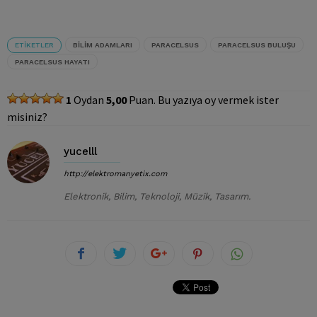
ETIKETLER
BILIM ADAMLARI
PARACELSUS
PARACELSUS BULUŞU
PARACELSUS HAYATI
1
Oydan
5,00
Puan. Bu yazıya oy vermek ister
misiniz?
yucelll
http://elektromanyetix.com
Elektronik, Bilim, Teknoloji, Müzik, Tasarım.