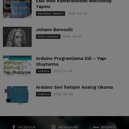
Eski Web Kamerasından Mikroskop
Yapımı
2018-04-22
Kendimiz Yapalım
Johann Bernoulli
2018-04-17
Bilim Adamları
Arduino Programlama Dili – Yapı
Oluşturma
2017-03-08
Arduino
Arduino Seri İletişim Analog Okuma
2018-04-29
Arduino
FACEBOOK
INSTAGRAM
MYSPACE