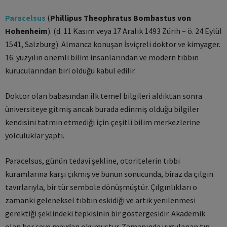
Paracelsus
(
Phillipus Theophratus Bombastus von
Hohenheim
). (d. 11 Kasım veya 17 Aralık 1493 Zürih – ö. 24 Eylül
1541, Salzburg). Almanca konuşan İsviçreli doktor ve kimyager.
16. yüzyılın önemli bilim insanlarından ve modern tıbbın
kurucularından biri olduğu kabul edilir.
Doktor olan babasından ilk temel bilgileri aldıktan sonra
üniversiteye gitmiş ancak burada edinmiş olduğu bilgiler
kendisini tatmin etmediği için çeşitli bilim merkezlerine
yolculuklar yaptı.
Paracelsus, günün tedavi şekline, otoritelerin tıbbi
kuramlarına karşı çıkmış ve bunun sonucunda, biraz da çılgın
tavırlarıyla, bir tür sembole dönüşmüştür. Çılgınlıkları o
zamanki geleneksel tıbbın eskidiği ve artık yenilenmesi
gerektiği şeklindeki tepkisinin bir göstergesidir. Akademik
olan her şeye meydan okumuştur. Zamanında uygulanan tıp