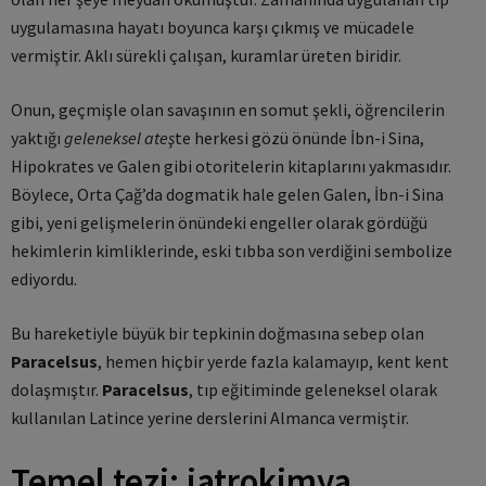
uygulamasına hayatı boyunca karşı çıkmış ve mücadele
vermiştir. Aklı sürekli çalışan, kuramlar üreten biridir.
Onun, geçmişle olan savaşının en somut şekli, öğrencilerin
yaktığı
geleneksel ateş
te herkesi gözü önünde İbn-i Sina,
Hipokrates ve Galen gibi otoritelerin kitaplarını yakmasıdır.
Böylece, Orta Çağ’da dogmatik hale gelen Galen, İbn-i Sina
gibi, yeni gelişmelerin önündeki engeller olarak gördüğü
hekimlerin kimliklerinde, eski tıbba son verdiğini sembolize
ediyordu.
Bu hareketiyle büyük bir tepkinin doğmasına sebep olan
Paracelsus
, hemen hiçbir yerde fazla kalamayıp, kent kent
dolaşmıştır.
Paracelsus
, tıp eğitiminde geleneksel olarak
kullanılan Latince yerine derslerini Almanca vermiştir.
Temel tezi: iatrokimya