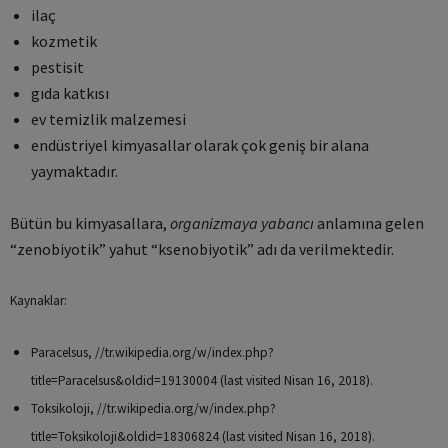
ilaç
kozmetik
pestisit
gıda katkısı
ev temizlik malzemesi
endüstriyel kimyasallar olarak çok geniş bir alana
yaymaktadır.
Bütün bu kimyasallara,
organizmaya yabancı
anlamına gelen
“zenobiyotik” yahut “ksenobiyotik” adı da verilmektedir.
Kaynaklar:
Paracelsus, //tr.wikipedia.org/w/index.php?
title=Paracelsus&oldid=19130004 (last visited Nisan 16, 2018).
Toksikoloji, //tr.wikipedia.org/w/index.php?
title=Toksikoloji&oldid=18306824 (last visited Nisan 16, 2018).