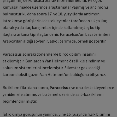
(ilaçbilimi) de kurucusu olarak nitelendirilebilir. Pek çok
kimyasal madde üzerinde araştırmalar yapmış ve antimonu
bulmuştur ki, daha sonra 17. ve 18. yüzyıllarda antimon,
iatrokimya görüşlerini destekleyenler tarafından sıkça ilaç
olarak ya da ilaç karışımları içinde kullanılmıştır; bu tip
ilaçlara arkana tipi ilaçlar denir. Paracelsus’un bazı terimleri
Arapça’dan aldığı söylenir, alkol terimi de, örnek gösterilir.
Paracelsus sonraki dönemlerde birçok bilim insanını
etkilemiştir. Bunlardan Van Helmont özellikle sindirim ve
solunum sistemlerini incelemiştir. Silvester gazı dediği
karbondioksit gazını Van Helmont’un bulduğunu biliyoruz.
Bu ikilem fikri daha sonra,
Paracelsus
ve onu destekleyenlerce
yeniden ele alınmış ve bu temel üzerinde asit-baz ikilemi
biçimlendirilmiştir.
İatrokimya görüşünün yanında, yine 16. yüzyılda fizik bilimini