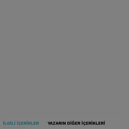
İLGILI İÇERIKLER
YAZARIN DIĞER İÇERIKLERI