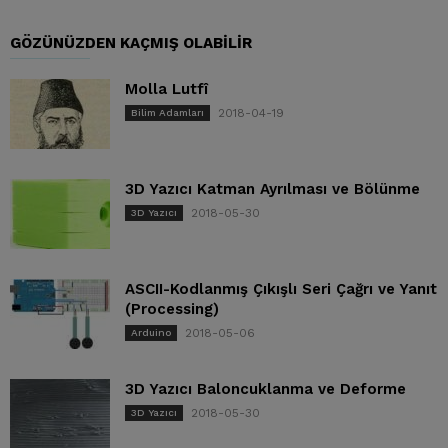
GÖZÜNÜZDEN KAÇMIŞ OLABILIR
Molla Lutfî
2018-04-19
Bilim Adamları
3D Yazıcı Katman Ayrılması ve Bölünme
2018-05-30
3D Yazıcı
ASCII-Kodlanmış Çıkışlı Seri Çağrı ve Yanıt
(Processing)
2018-05-06
Arduino
3D Yazıcı Baloncuklanma ve Deforme
2018-05-30
3D Yazıcı