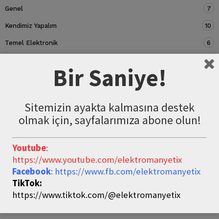
Genel
7
Kendimiz Yapalım
10
Temel Elektronik
6
Devre Elemanları
5
Bir Saniye!
Sitemizin ayakta kalmasına destek
olmak için, sayfalarımıza abone olun!
Youtube
:
https://www.youtube.com/elektromanyetix
Facebook
: https://www.fb.com/elektromanyetix
TikTok:
https://www.tiktok.com/@elektromanyetix