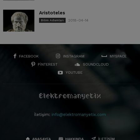
Aristoteles
2018-04-14
Bilim Adamları
FACEBOOK
INSTAGRAM
MYSPACE
PINTEREST
SOUNDCLOUD
YOUTUBE
İletişim:
info@elektromanyetix.com
ANASAYFA
HAKKINDA
İLETIŞIM