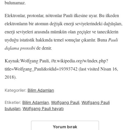
bulunamaz.
Elektronlar, protonlar, nötronlar Pauli ilkesine uyar. Bu ilkeden
elektronların bir atomun değişik enerji seviyelerindeki dağılışları,
enerji seviyeleri arasında mümkün olan geçişler ve taneciklerin
uyduğu istatistik hakkında temel sonuçlar çıkarılır. Buna
Pauli
dışlama prensibi
de denir.
Kaynak:Wolfgang Pauli, //tr.wikipedia.org/w/index.php?
title=Wolfgang_Pauli&oldid=19393742 (last visited Nisan 16,
2018).
Kategoriler:
Bilim Adamları
Etiketler:
Bilim Adamları
,
Wolfgang Pauli
,
Wolfgang Pauli
buluşları
,
Wolfgang Pauli hayatı
Yorum bırak