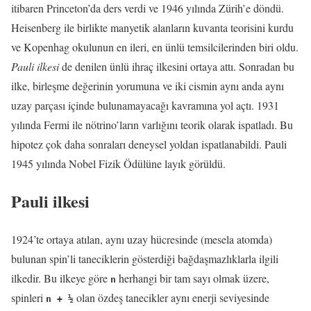
itibaren Princeton’da ders verdi ve 1946 yılında Zürih’e döndü.
Heisenberg ile birlikte manyetik alanların kuvanta teorisini kurdu
ve Kopenhag okulunun en ileri, en ünlü temsilcilerinden biri oldu.
Pauli ilkesi
de denilen ünlü ihraç ilkesini ortaya attı. Sonradan bu
ilke, birleşme değerinin yorumuna ve iki cismin aynı anda aynı
uzay parçası içinde bulunamayacağı kavramına yol açtı. 1931
yılında Fermi ile nötrino’ların varlığını teorik olarak ispatladı. Bu
hipotez çok daha sonraları deneysel yoldan ispatlanabildi. Pauli
1945 yılında Nobel Fizik Ödülüne layık görüldü.
Pauli ilkesi
1924’te ortaya atılan, aynı uzay hücresinde (mesela atomda)
bulunan spin’li taneciklerin gösterdiği bağdaşmazlıklarla ilgili
ilkedir. Bu ilkeye göre
herhangi bir tam sayı olmak üzere,
n
spinleri
olan özdeş tanecikler aynı enerji seviyesinde
n + ½