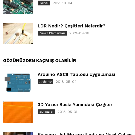
2021-10-04
Genel
LDR Nedir? Çeşitleri Nelerdir?
2021-09-16
Devre Elemanları
GÖZÜNÜZDEN KAÇMIŞ OLABILIR
Arduino ASCII Tablosu Uygulaması
2018-05-04
Arduino
3D Yazıcı Baskı Yanındaki Çizgiler
2018-05-31
3D Yazıcı
Kavanoz Jet Motoru Nedir ve Nasıl Çalışır