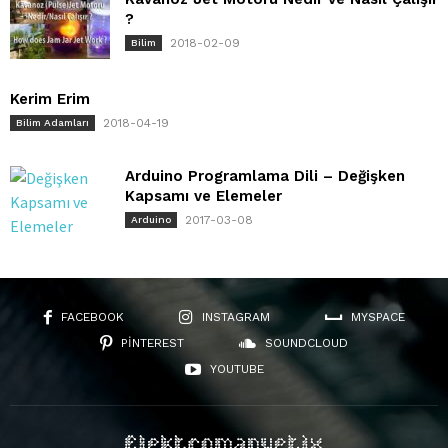
?
2018-02-09
Bilim
Kerim Erim
2018-04-19
Bilim Adamları
Arduino Programlama Dili – Değişken
Kapsamı ve Elemeler
2017-03-08
Arduino
FACEBOOK
INSTAGRAM
MYSPACE
PINTEREST
SOUNDCLOUD
YOUTUBE