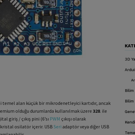
KAT
3D Ya
Ardu
Ar
Bilim
Bilim
 temel alan küçük bir mikrodenetleyici kartıdır, ancak
 premium olduğu durumlarda kullanılmak üzere
328
. ile
Gene
ital giriş / çıkış pini (6’sı
PWM
çıkışı olarak
Kendi
kristal osilatör içerir.
USB
Seri
adaptör veya diğer USB
Temel
amlanabilir.