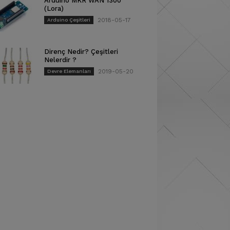
Arduino MKR WAN 1300
(Lora)
2018-05-17
Arduino Çeşitleri
Direnç Nedir? Çeşitleri
Nelerdir ?
2019-05-20
Devre Elemanları