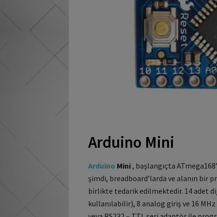
Arduino Mini
Arduino
Mini
, başlangıçta ATmega168’i
şimdi, breadboard’larda ve alanın bir
birlikte tedarik edilmektedir.
14 adet dij
kullanılabilir), 8 analog giriş ve 16 MHz 
veya RS232 – TTL seri adaptör ile progr