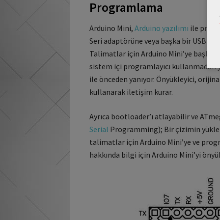
Programlama
Arduino Mini,
Arduino yazılımı
ile progr
Seri adaptörüne veya başka bir USB vey
Talimatlar için Arduino Mini’ye başladı
sistem içi programlayıcı kullanmadan y
ile önceden yanıyor.
Önyükleyici, orijin
kullanarak iletişim kurar.
Ayrıca bootloader’ı atlayabilir ve ATme
Serial
Programming);
Bir çizimin yükle
talimatlar için Arduino Mini’ye ve prog
hakkında bilgi için Arduino Mini’yi öny