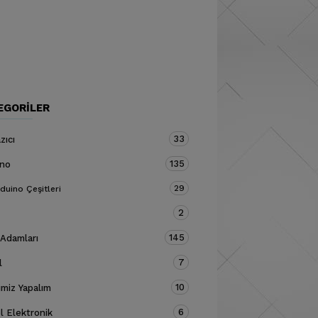
EGORILER
33
zıcı
135
ino
29
duino Çeşitleri
2
145
 Adamları
7
l
10
miz Yapalım
6
 Elektronik