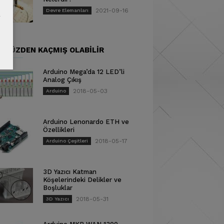
2021-09-16
Devre Elemanları
ÜNÜZDEN KAÇMIŞ OLABILIR
Arduino Mega’da 12 LED’li
Analog Çıkış
2018-05-03
Arduino
Arduino Lenonardo ETH ve
Özellikleri
2018-05-17
Arduino Çeşitleri
3D Yazıcı Katman
Köşelerindeki Delikler ve
Boşluklar
2018-05-31
3D Yazıcı