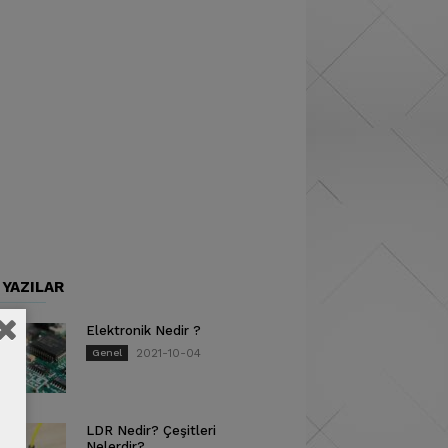
 YAZILAR
Elektronik Nedir ?
2021-10-04
Genel
LDR Nedir? Çeşitleri
Nelerdir?