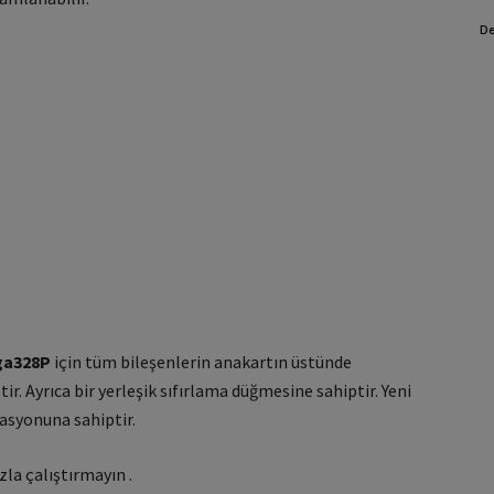
De
ga328P
için tüm bileşenlerin anakartın üstünde
tir.
Ayrıca bir yerleşik sıfırlama düğmesine sahiptir.
Yeni
rasyonuna sahiptir.
zla çalıştırmayın .