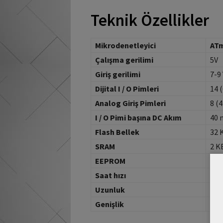
Teknik Özellikler
Mikrodenetleyici
AT
Çalışma gerilimi
5V
Giriş gerilimi
7-9
Dijital I / O Pimleri
14 
Analog Giriş Pimleri
8 (
I / O Pimi başına DC Akım
40 
Flash Bellek
32 
SRAM
2 K
EEPROM
1 K
Saat hızı
16
Uzunluk
30
Genişlik
18