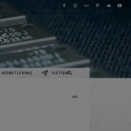
elektromanyetix
HIZMETLERIMIZ
İLETIŞIM
a: