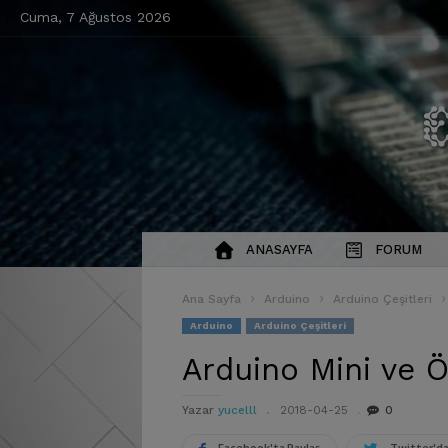
Cuma, 7 Ağustos 2026
ANASAYFA
FORUM
Ana Sayfa
Arduino
Arduino Çeşitleri
Arduino
Arduino Çeşitleri
Arduino Mini ve Öz
Yazar
yucelll
2018-04-25
0
Facebook'ta Paylaş
Twitter'da