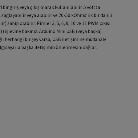
i bir giriş veya çıkış olarak kullanılabilir.
5 voltta
ğlayabilir veya alabilir ve 20-50 kOhms’lik bir dahili
r) sahip olabilir.
Pimler 3, 5, 6, 9, 10 ve 11 PWM çıkışı
e
() işlevine bakınız.
Arduino Mini USB (veya başka)
ğlı herhangi bir şey varsa, USB iletişimine müdahale
lgisayarla başka iletişimin önlenmesini sağlar.