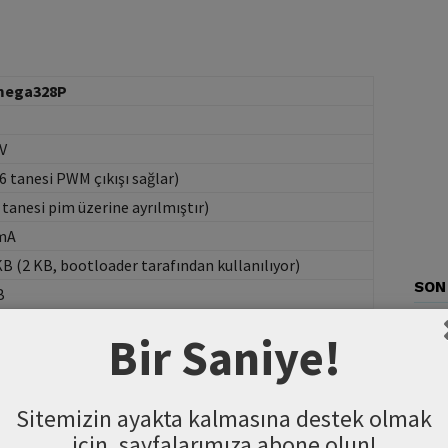
mega328P
 V
(6 tanesi PWM çıkışı sağlar)
4 tanesi pim üzerine ayrılmıştır)
mA
KB (2 KB, bootloader tarafından kullanılıyor)
SON
B
B
Bir Saniye!
MHz
 mm
 mm
Sitemizin ayakta kalmasına destek olmak
için, sayfalarımıza abone olun!