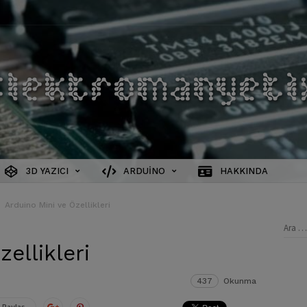
3D YAZICI
ARDUINO
HAKKINDA
Arduino Mini ve Özellikleri
Aram
ellikleri
437
Okunma
 Paylaş