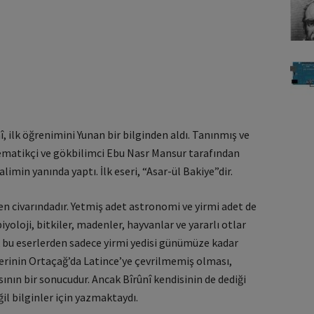
, ilk öğrenimini Yunan bir bilginden aldı. Tanınmış ve
ematikçi ve gökbilimci Ebu Nasr Mansur tarafından
alimin yanında yaptı. İlk eseri, “Asar-ül Bakiye”dir.
sen civarındadır. Yetmiş adet astronomi ve yirmi adet de
oloji, bitkiler, madenler, hayvanlar ve yararlı otlar
k bu eserlerden sadece yirmi yedisi günümüze kadar
rlerinin Ortaçağ’da Latince’ye çevrilmemiş olması,
asının bir sonucudur. Ancak Bîrûnî kendisinin de dediği
eğil bilginler için yazmaktaydı.