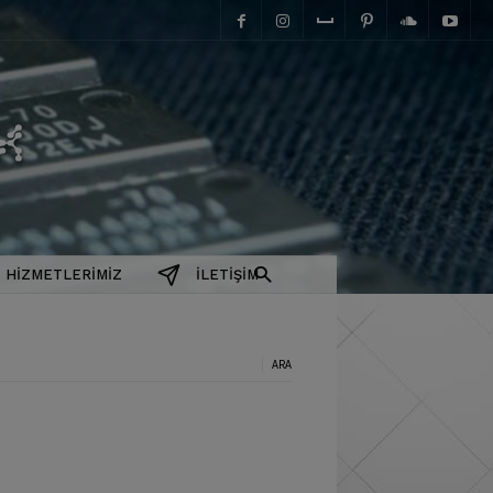
elektromanyetix
HIZMETLERIMIZ
İLETIŞIM
a: