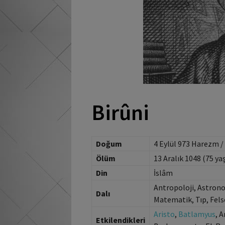
Birûni
Doğum
4 Eylül 973 Harezm 
Ölüm
13 Aralık 1048 (75 ya
Din
İslâm
Antropoloji, Astronom
Dalı
Matematik, Tıp, Felse
Aristo
,
Batlamyus
, 
Etkilendikleri