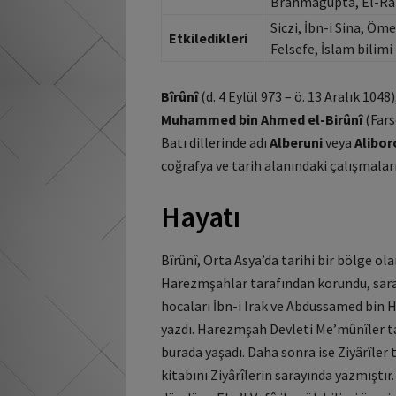
Brahmagupta, El-Raz
Siczi, İbn-i Sina, Öm
Etkiledikleri
Felsefe, İslam bilimi
Bîrûnî
(d. 4 Eylül 973 – ö. 13 Aralık 104
Muhammed bin Ahmed el-Birûnî
Batı dillerinde adı
Alberuni
veya
Alibor
coğrafya ve tarih alanındaki çalışmaları
Hayatı
Bîrûnî, Orta Asya’da tarihi bir bölge o
Harezmşahlar tarafından korundu, sara
hocaları İbn-i Irak ve Abdussamed bin 
yazdı. Harezmşah Devleti Me’mûnîler tar
burada yaşadı. Daha sonra ise Ziyârîler
kitabını Ziyârîlerin sarayında yazmıştır