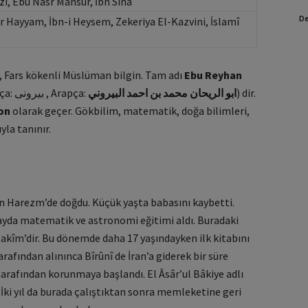
i, Ebu Nasr Mansur, İbn Sina
De
er Hayyam, İbn-i Heysem, Zekeriya El-Kazvini, İslamî
8), Fars kökenli Müslüman bilgin. Tam adı
Ebu Reyhan
(Farsça: بیرونی , Arapça:
ابو الريحان محمد بن احمد البيروني
) dir.
on
olarak geçer. Gökbilim, matematik, doğa bilimleri,
yla tanınır.
lan Harezm’de doğdu. Küçük yaşta babasını kaybetti.
yda matematik ve astronomi eğitimi aldı. Buradaki
Hakîm’dir. Bu dönemde daha 17 yaşındayken ilk kitabını
afından alınınca Bîrûnî de İran’a giderek bir süre
 tarafından korunmaya başlandı. El Âsâr’ul Bâkiye adlı
. İki yıl da burada çalıştıktan sonra memleketine geri