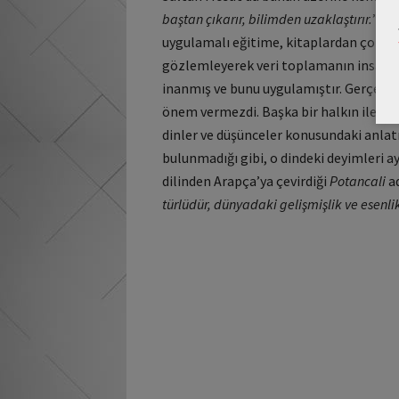
baştan çıkarır, bilimden uzaklaştırır.
” di
uygulamalı eğitime, kitaplardan çok dah
gözlemleyerek veri toplamanın insana,
inanmış ve bunu uygulamıştır. Gerçek bi
önem vermezdi. Başka bir halkın ileri kü
dinler ve düşünceler konusundaki anlatım
bulunmadığı gibi, o dindeki deyimleri 
dilinden Arapça’ya çevirdiği
Potancali
ad
türlüdür, dünyadaki gelişmişlik ve esenlik