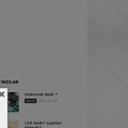
 YAZILAR
Elektronik Nedir ?
2021-10-04
Genel
LDR Nedir? Çeşitleri
Nelerdir?