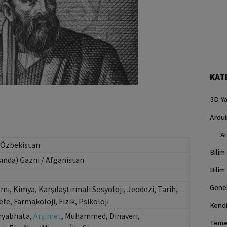
KAT
3D Ya
Ardu
Ar
/ Özbekistan
Bilim
şında) Gazni / Afganistan
Bilim
i, Kimya, Karşılaştırmalı Sosyoloji, Jeodezi, Tarih,
Gene
fe, Farmakoloji, Fizik, Psikoloji
Kendi
Aryabhata,
Arşimet
, Muhammed, Dinaveri,
Temel