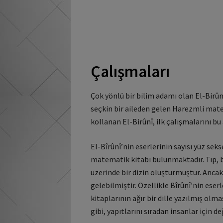
Çalışmaları
Çok yönlü bir bilim adamı olan El-Birûnî
seçkin bir aileden gelen Harezmli mat
kollanan El-Birûnî, ilk çalışmalarını bu 
El-Bîrûnî’nin eserlerinin sayısı yüz sek
matematik kitabı bulunmaktadır. Tıp, biy
üzerinde bir dizin oluşturmuştur. Anca
gelebilmiştir. Özellikle Bîrûnî’nin ese
kitaplarının ağır bir dille yazılmış olm
gibi, yapıtlarını sıradan insanlar için d