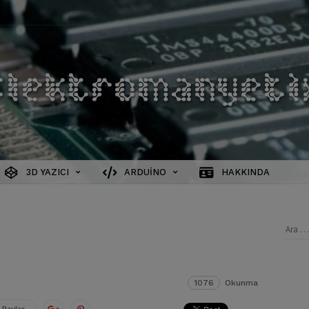
3D YAZICI
ARDUINO
HAKKINDA
Aram
1076
Okunma
 Paylaş