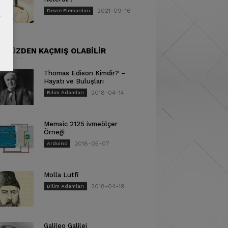
2021-09-16
Devre Elemanları
ÜNÜZDEN KAÇMIŞ OLABILIR
Thomas Edison Kimdir? –
Hayatı ve Buluşları
2018-04-14
Bilim Adamları
Memsic 2125 ivmeölçer
Örneği
2018-05-07
Arduino
Molla Lutfî
2018-04-19
Bilim Adamları
Galileo Galilei