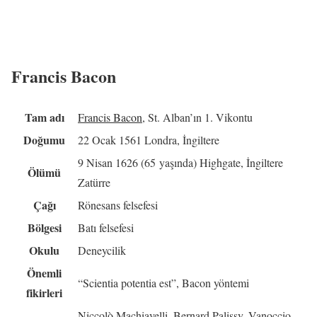
Francis Bacon
Tam adı
Francis Bacon
, St. Alban’ın 1. Vikontu
Doğumu
22 Ocak 1561 Londra, İngiltere
9 Nisan 1626 (65 yaşında) Highgate, İngiltere
Ölümü
Zatürre
Çağı
Rönesans felsefesi
Bölgesi
Batı felsefesi
Okulu
Deneycilik
Önemli
“Scientia potentia est”, Bacon yöntemi
fikirleri
Niccolò Machiavelli, Bernard Palissy, Vanoccio