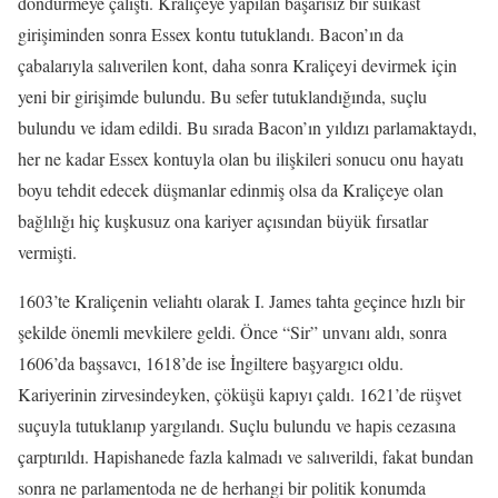
döndürmeye çalıştı. Kraliçeye yapılan başarısız bir suikast
girişiminden sonra Essex kontu tutuklandı. Bacon’ın da
çabalarıyla salıverilen kont, daha sonra Kraliçeyi devirmek için
yeni bir girişimde bulundu. Bu sefer tutuklandığında, suçlu
bulundu ve idam edildi. Bu sırada Bacon’ın yıldızı parlamaktaydı,
her ne kadar Essex kontuyla olan bu ilişkileri sonucu onu hayatı
boyu tehdit edecek düşmanlar edinmiş olsa da Kraliçeye olan
bağlılığı hiç kuşkusuz ona kariyer açısından büyük fırsatlar
vermişti.
1603’te Kraliçenin veliahtı olarak I. James tahta geçince hızlı bir
şekilde önemli mevkilere geldi. Önce “Sir” unvanı aldı, sonra
1606’da başsavcı, 1618’de ise İngiltere başyargıcı oldu.
Kariyerinin zirvesindeyken, çöküşü kapıyı çaldı. 1621’de rüşvet
suçuyla tutuklanıp yargılandı. Suçlu bulundu ve hapis cezasına
çarptırıldı. Hapishanede fazla kalmadı ve salıverildi, fakat bundan
sonra ne parlamentoda ne de herhangi bir politik konumda