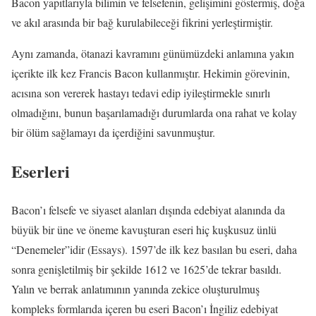
Bacon yapıtlarıyla bilimin ve felsefenin, gelişimini göstermiş, doğa
ve akıl arasında bir bağ kurulabileceği fikrini yerleştirmiştir.
Aynı zamanda, ötanazi kavramını günümüzdeki anlamına yakın
içerikte ilk kez Francis Bacon kullanmıştır. Hekimin görevinin,
acısına son vererek hastayı tedavi edip iyileştirmekle sınırlı
olmadığını, bunun başarılamadığı durumlarda ona rahat ve kolay
bir ölüm sağlamayı da içerdiğini savunmuştur.
Eserleri
Bacon’ı felsefe ve siyaset alanları dışında edebiyat alanında da
büyük bir üne ve öneme kavuşturan eseri hiç kuşkusuz ünlü
“Denemeler”idir (Essays). 1597’de ilk kez basılan bu eseri, daha
sonra genişletilmiş bir şekilde 1612 ve 1625’de tekrar basıldı.
Yalın ve berrak anlatımının yanında zekice oluşturulmuş
kompleks formlarıda içeren bu eseri Bacon’ı İngiliz edebiyat