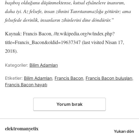
başıboş olduğunu düşünmektense, kutsal efsânelere inanırım,
daha iyi. Az felsefe, insan zihnini Tanrıtanımazlığa götürür; ama
felsefede derinlik, insanların zihinlerini dine döndürür.”
Kaynak: Francis Bacon, //tr.wikipedia.org/w/index.php?
title=Francis_Bacon&oldid=19637347 (last visited Nisan 17,
2018).
Kategoriler:
Bilim Adamları
Etiketler:
Bilim Adamları
,
Francis Bacon
,
Francis Bacon buluşları
,
Francis Bacon hayatı
Yorum bırak
elektromanyetix
Yukarı dön