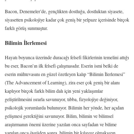
Bacon, Denemeler’de, gençlikten dostluğa, dostluktan siyasete,
siyasetten psikolojiye kadar çok geniş bir yelpaze içerisinde birçok
farklı görüş sunmuştur.
Bilimin İlerlemesi
Hayatı boyunca üzerinde duracağı felsefi fikirlerinin temelini attığı
bu eser, Bacon’ın ilk felsefi çalışmasıdır. Eserin ismi belki de
eserin mühtevasını en güzel özetleyen kalıp “Bilimin İlerlemesi”
(The Advancement of Learning), zira eser çok geniş bir alanı
kaplıyor birçok farklı bilim dalı için yeni yaklaşımlar
geliştirilmesini ısrarla savunuyor, tıbba, fizyolojiye değiniyor,
psikolojik yorumlarda bulunuyor. Bilimin her yönde, her açıdan
gelişmesi gerektiğini savunuyor. Bilim, bilimin ve bilimsel
araştırmanın önemi üzerine yazılan onca sayfadan ve bilime
yapılan onca övgüden sonra, bilimin bir kılavuz olmaksızın