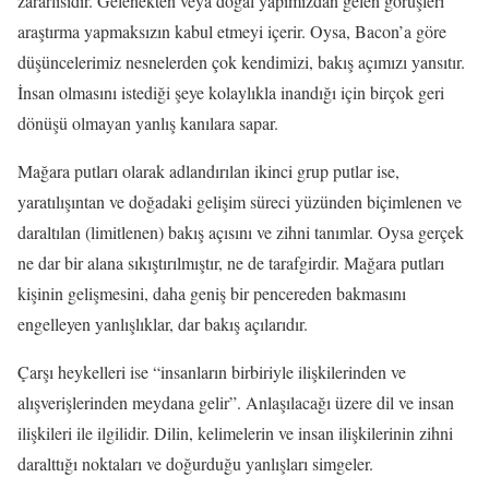
zararlısıdır. Gelenekten veya doğal yapımızdan gelen görüşleri
araştırma yapmaksızın kabul etmeyi içerir. Oysa, Bacon’a göre
düşüncelerimiz nesnelerden çok kendimizi, bakış açımızı yansıtır.
İnsan olmasını istediği şeye kolaylıkla inandığı için birçok geri
dönüşü olmayan yanlış kanılara sapar.
Mağara putları olarak adlandırılan ikinci grup putlar ise,
yaratılışıntan ve doğadaki gelişim süreci yüzünden biçimlenen ve
daraltılan (limitlenen) bakış açısını ve zihni tanımlar. Oysa gerçek
ne dar bir alana sıkıştırılmıştır, ne de tarafgirdir. Mağara putları
kişinin gelişmesini, daha geniş bir pencereden bakmasını
engelleyen yanlışlıklar, dar bakış açılarıdır.
Çarşı heykelleri ise “insanların birbiriyle ilişkilerinden ve
alışverişlerinden meydana gelir”. Anlaşılacağı üzere dil ve insan
ilişkileri ile ilgilidir. Dilin, kelimelerin ve insan ilişkilerinin zihni
daralttığı noktaları ve doğurduğu yanlışları simgeler.