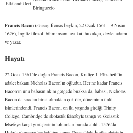
Etkilendikleri
Biringuccio
Francis Bacon
(
: frensıs beykın; 22 Ocak 1561 – 9 Nisan
okunuş
1626), İngiliz filozof, bilim insanı, avukat, hukukçu, devlet adamı
ve yazar.
Hayatı
22 Ocak 1561’de doğan Francis Bacon, Kraliçe 1. Elizabeth’in
adalet bakanı Nicholas Bacon’ın oğludur. Her ne kadar Francis
Bacon’ın ünü babasınınkini gölgede bıraksa da, babası, Nicholas
Bacon da sıradan birisi olmaktan çok öte, döneminin ünlü
isimlerindendi. Francis Bacon, on iki yaşında girdiği Trinity
College, Cambridge’de skolastik felsefeyle tanıştı ve skolastik
felsefeye karşıt görüşlerinin tohumları burada atıldı. 1576’da
Hukuk okumaya başladıktan sonra, Fransa’daki İngiliz elçisinin