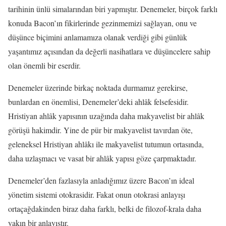
tarihinin ünlü simalarından biri yapmıştır. Denemeler, birçok farklı
konuda Bacon’ın fikirlerinde gezinmemizi sağlayan, onu ve
düşünce biçimini anlamamıza olanak verdiği gibi günlük
yaşantımız açısından da değerli nasihatlara ve düşüncelere sahip
olan önemli bir eserdir.
Denemeler üzerinde birkaç noktada durmamız gerekirse,
bunlardan en önemlisi, Denemeler’deki ahlâk felsefesidir.
Hristiyan ahlâk yapısının uzağında daha makyavelist bir ahlâk
görüşü hakimdir. Yine de pür bir makyavelist tavırdan öte,
geleneksel Hristiyan ahlâkı ile makyavelist tutumun ortasında,
daha uzlaşmacı ve vasat bir ahlâk yapısı göze çarpmaktadır.
Denemeler’den fazlasıyla anladığımız üzere Bacon’ın ideal
yönetim sistemi otokrasidir. Fakat onun otokrasi anlayışı
ortaçağdakinden biraz daha farklı, belki de filozof-krala daha
yakın bir anlayıştır.