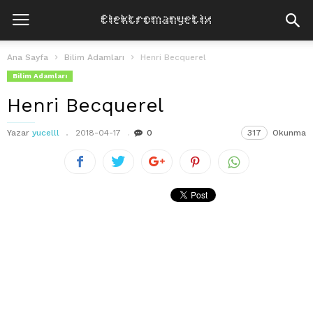
Ana Sayfa
Bilim Adamları
Henri Becquerel
Bilim Adamları
Henri Becquerel
Yazar
yucelll
2018-04-17
0
317
Okunma