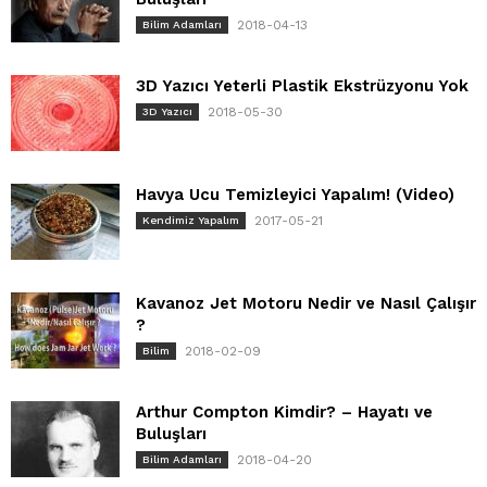
2018-04-13
Bilim Adamları
3D Yazıcı Yeterli Plastik Ekstrüzyonu Yok
2018-05-30
3D Yazıcı
Havya Ucu Temizleyici Yapalım! (Video)
2017-05-21
Kendimiz Yapalım
Kavanoz Jet Motoru Nedir ve Nasıl Çalışır
?
2018-02-09
Bilim
Arthur Compton Kimdir? – Hayatı ve
Buluşları
2018-04-20
Bilim Adamları