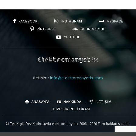
FACEBOOK
INSTAGRAM
MYSPACE
PINTEREST
SOUNDCLOUD
YOUTUBE
İletişim:
info@elektromanyetix.com
ANASAYFA
HAKKINDA
İLETIŞIM
GIZLILIK POLITIKASI
© Tek Kişilk Dev Kadrosuyla elektromanyetix 2006 - 2026 Tüm hakları saklıdır.