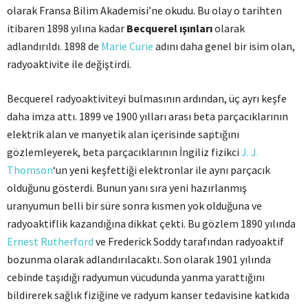
olarak Fransa Bilim Akademisi’ne okudu. Bu olay o tarihten
itibaren 1898 yılına kadar
Becquerel ışınları
olarak
adlandırıldı. 1898 de
Marie Curie
adını daha genel bir isim olan,
radyoaktivite ile değiştirdi.
Becquerel radyoaktiviteyi bulmasının ardından, üç ayrı keşfe
daha imza attı. 1899 ve 1900 yılları arası beta parçacıklarının
elektrik alan ve manyetik alan içerisinde saptığını
gözlemleyerek, beta parçacıklarının İngiliz fizikci
J. J.
Thomson
‘un yeni keşfettiği elektronlar ile aynı parçacık
olduğunu gösterdi. Bunun yanı sıra yeni hazırlanmış
uranyumun belli bir süre sonra kısmen yok olduğuna ve
radyoaktiflik kazandığına dikkat çekti. Bu gözlem 1890 yılında
Ernest Rutherford
ve Frederick Soddy tarafından radyoaktif
bozunma olarak adlandırılacaktı. Son olarak 1901 yılında
cebinde taşıdığı radyumun vücudunda yanma yarattığını
bildirerek sağlık fiziğine ve radyum kanser tedavisine katkıda