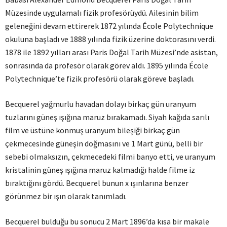
Müzesinde uygulamalı fizik profesörüydü. Ailesinin bilim
geleneğini devam ettirerek 1872 yılında École Polytechnique
okuluna başladı ve 1888 yılında fizik üzerine doktorasını verdi.
1878 ile 1892 yılları arası Paris Doğal Tarih Müzesi’nde asistan,
sonrasında da profesör olarak görev aldı. 1895 yılında École
Polytechnique’te fizik profesörü olarak göreve başladı.
Becquerel yağmurlu havadan dolayı birkaç gün uranyum
tuzlarını güneş ışığına maruz bırakamadı. Siyah kağıda sarılı
film ve üstüne konmuş uranyum bileşiği birkaç gün
çekmecesinde güneşin doğmasını ve 1 Mart günü, belli bir
sebebi olmaksızın, çekmecedeki filmi banyo etti, ve uranyum
kristalinin güneş ışığına maruz kalmadığı halde filme iz
bıraktığını gördü. Becquerel bunun x ışınlarına benzer
görünmez bir ışın olarak tanımladı.
Becquerel bulduğu bu sonucu 2 Mart 1896’da kısa bir makale