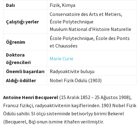
Dalı
Fizik, Kimya
Conservatoire des Arts et Metiers,
Çalıştığı yerler
École Polytechnique
Muséum National d’Histoire Naturelle
École Polytechnique, École des Ponts
Öğrenim
et Chaussées
Doktora
Marie Curie
öğrencileri
Önemli başarıları
Radyoaktivite buluşu
Aldığı ödüller
Nobel Fizik Ödülü (1903)
Antoine Henri Becquerel
(15 Aralık 1852 – 25 Ağustos 1908),
Fransız fizikçi, radyoaktivitenin kaşiflerinden. 1903 Nobel Fizik
Ödülü sahibi. SI ölçü sisteminde betivorlyy birimi Bekerel
(Becquerel, Bq) onun ismine ithafen verilmiştir.