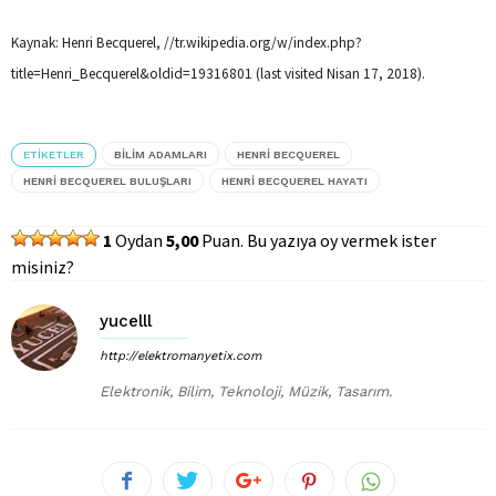
Kaynak: Henri Becquerel, //tr.wikipedia.org/w/index.php?
title=Henri_Becquerel&oldid=19316801 (last visited Nisan 17, 2018).
ETIKETLER
BILIM ADAMLARI
HENRI BECQUEREL
HENRI BECQUEREL BULUŞLARI
HENRI BECQUEREL HAYATI
1
Oydan
5,00
Puan. Bu yazıya oy vermek ister
misiniz?
yucelll
http://elektromanyetix.com
Elektronik, Bilim, Teknoloji, Müzik, Tasarım.