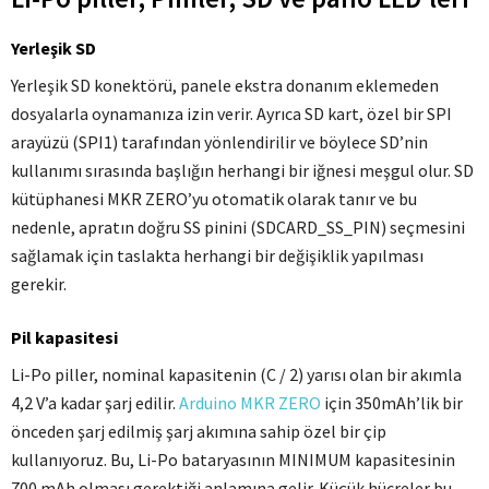
Yerleşik SD
Yerleşik SD konektörü, panele ekstra donanım eklemeden
dosyalarla oynamanıza izin verir.
Ayrıca SD kart, özel bir SPI
arayüzü (SPI1) tarafından yönlendirilir ve böylece SD’nin
kullanımı sırasında başlığın herhangi bir iğnesi meşgul olur.
SD
kütüphanesi MKR ZERO’yu otomatik olarak tanır ve bu
nedenle, apratın doğru SS pinini (SDCARD_SS_PIN) seçmesini
sağlamak için taslakta herhangi bir değişiklik yapılması
gerekir.
Pil kapasitesi
Li-Po piller, nominal kapasitenin (C / 2) yarısı olan bir akımla
4,2 V’a kadar şarj edilir.
Arduino MKR ZERO
için 350mAh’lik bir
önceden şarj edilmiş şarj akımına sahip özel bir çip
kullanıyoruz.
Bu, Li-Po bataryasının MINIMUM kapasitesinin
700 mAh olması gerektiği anlamına gelir.
Küçük hücreler bu