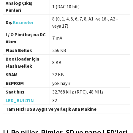
Analog Çıkış
1 (DAC 10 bit)
Pimleri
8 (0, 1, 4, 5, 6, 7, 8, A1 -ve 16-, A2 –
Dış
Kesmeler
veya 17)
I / O Pimi başına DC
7 mA
Akım
Flash Bellek
256 KB
Bootloader için
8 KB
Flash Bellek
SRAM
32 KB
EEPROM
yok hayır
Saat hızı
32.768 kHz (RTC), 48 MHz
LED_BUILTIN
32
Tam Hızlı USB Aygıt ve yerleşik Ana Makine
Li-Po piller, Pimler, SD ve pano LED’leri