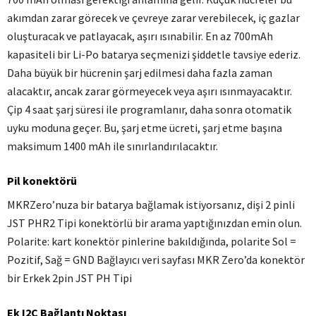
akımdan zarar görecek ve çevreye zarar verebilecek, iç gazlar
oluşturacak ve patlayacak, aşırı ısınabilir.
En az 700mAh
kapasiteli bir Li-Po batarya seçmenizi şiddetle tavsiye ederiz.
Daha büyük bir hücrenin şarj edilmesi daha fazla zaman
alacaktır, ancak zarar görmeyecek veya aşırı ısınmayacaktır.
Çip 4 saat şarj süresi ile programlanır, daha sonra otomatik
uyku moduna geçer.
Bu, şarj etme ücreti, şarj etme başına
maksimum 1400 mAh ile sınırlandırılacaktır.
Pil konektörü
MKRZero’nuza bir batarya bağlamak istiyorsanız, dişi 2 pinli
JST PHR2 Tipi konektörlü bir arama yaptığınızdan emin olun.
Polarite: kart konektör pinlerine bakıldığında, polarite Sol =
Pozitif, Sağ = GND Bağlayıcı veri sayfası MKR Zero’da konektör
bir Erkek 2pin JST PH Tipi
Ek I2C Bağlantı Noktası