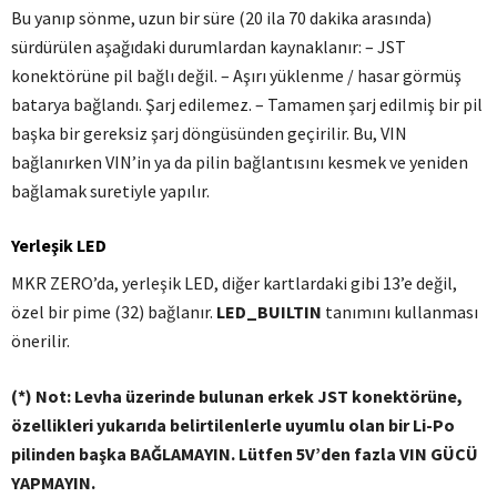
Bu yanıp sönme, uzun bir süre (20 ila 70 dakika arasında)
sürdürülen aşağıdaki durumlardan kaynaklanır: – JST
konektörüne pil bağlı değil.
– Aşırı yüklenme / hasar görmüş
batarya bağlandı.
Şarj edilemez.
– Tamamen şarj edilmiş bir pil
başka bir gereksiz şarj döngüsünden geçirilir.
Bu, VIN
bağlanırken VIN’in ya da pilin bağlantısını kesmek ve yeniden
bağlamak suretiyle yapılır.
Yerleşik LED
MKR ZERO’da, yerleşik LED, diğer kartlardaki gibi 13’e değil,
özel bir pime (32) bağlanır.
LED_BUILTIN
tanımını kullanması
önerilir.
(*) Not: Levha üzerinde bulunan erkek JST konektörüne,
özellikleri yukarıda belirtilenlerle uyumlu olan bir Li-Po
pilinden başka BAĞLAMAYIN.
Lütfen 5V’den fazla VIN GÜCÜ
YAPMAYIN.