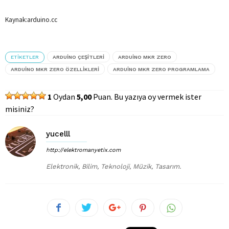
Kaynak:arduino.cc
ETIKETLER
ARDUINO ÇEŞITLERI
ARDUINO MKR ZERO
ARDUINO MKR ZERO ÖZELLIKLERI
ARDUINO MKR ZERO PROGRAMLAMA
1
Oydan
5,00
Puan. Bu yazıya oy vermek ister
misiniz?
yucelll
http://elektromanyetix.com
Elektronik, Bilim, Teknoloji, Müzik, Tasarım.