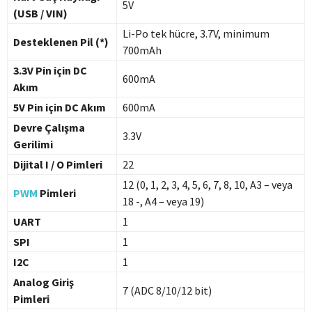
5V
(USB / VIN)
Li-Po tek hücre, 3.7V, minimum
Desteklenen Pil (*)
700mAh
3.3V Pin için DC
600mA
Akım
5V Pin için DC Akım
600mA
Devre Çalışma
3.3V
Gerilimi
Dijital I / O Pimleri
22
12 (0, 1, 2, 3, 4, 5, 6, 7, 8, 10, A3 – veya
PWM
Pimleri
18 -, A4 – veya 19)
UART
1
SPI
1
I2C
1
Analog Giriş
7 (ADC 8/10/12 bit)
Pimleri