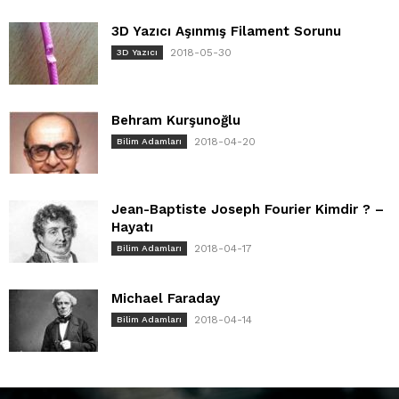
3D Yazıcı Aşınmış Filament Sorunu
2018-05-30
3D Yazıcı
Behram Kurşunoğlu
2018-04-20
Bilim Adamları
Jean-Baptiste Joseph Fourier Kimdir ? –
Hayatı
2018-04-17
Bilim Adamları
Michael Faraday
2018-04-14
Bilim Adamları