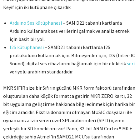
Keyif için iki kütüphane çıkardık:
Arduino Ses kütüphanesi
– SAM D21 tabanlı kartlarda
Arduino kullanarak ses verilerini çalmak ve analiz etmek
için basit bir yol.
I2S kütüphanesi
– SAMD21 tabanlı kartlarda I2S
protokolünü kullanmak için.
Bilmeyenler için, I2S (Inter-IC
Sound), dijital ses cihazlarını bağlamak için bir elektrik
seri
veriyolu arabirim standardıdır.
MKR SIFIR size bir Sıfırın gücünü MKR form faktörü tarafından
oluşturulan daha küçük formatta getirir.
MKR ZERO kartı, 32
bit uygulama geliştirme hakkında bilgi edinmek için harika bir
eğitim aracıdır.
Ekstra donanımı olmayan MUSIC dosyaları ile
oynamanıza izin veren özel SPI arabirimleri (SPI1) içeren
yerleşik bir SD konektörü var!
Pano, 32-bit ARM Cortex® M0 +
çekirdeğe sahip Atmel’in SAMD21 MCU’su tarafından