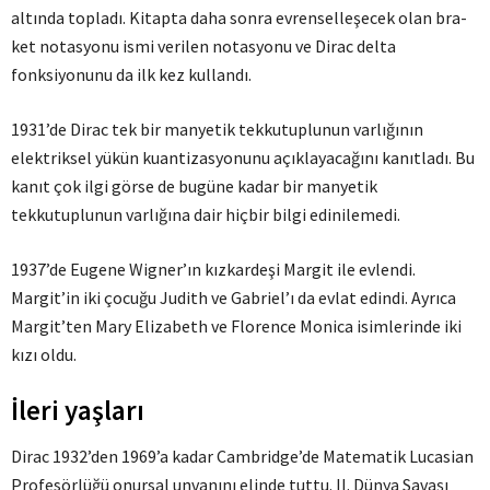
altında topladı. Kitapta daha sonra evrenselleşecek olan bra-
ket notasyonu ismi verilen notasyonu ve Dirac delta
fonksiyonunu da ilk kez kullandı.
1931’de Dirac tek bir manyetik tekkutuplunun varlığının
elektriksel yükün kuantizasyonunu açıklayacağını kanıtladı. Bu
kanıt çok ilgi görse de bugüne kadar bir manyetik
tekkutuplunun varlığına dair hiçbir bilgi edinilemedi.
1937’de Eugene Wigner’ın kızkardeşi Margit ile evlendi.
Margit’in iki çocuğu Judith ve Gabriel’ı da evlat edindi. Ayrıca
Margit’ten Mary Elizabeth ve Florence Monica isimlerinde iki
kızı oldu.
İleri yaşları
Dirac 1932’den 1969’a kadar Cambridge’de Matematik Lucasian
Profesörlüğü onursal unvanını elinde tuttu. II. Dünya Savaşı