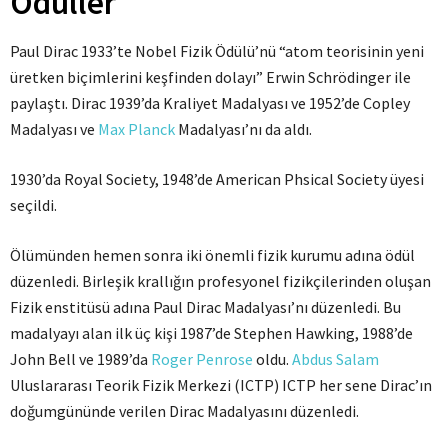
Ödüller
Paul Dirac 1933’te Nobel Fizik Ödülü’nü “atom teorisinin yeni
üretken biçimlerini keşfinden dolayı” Erwin Schrödinger ile
paylaştı. Dirac 1939’da Kraliyet Madalyası ve 1952’de Copley
Madalyası ve
Max Planck
Madalyası’nı da aldı.
1930’da Royal Society, 1948’de American Phsical Society üyesi
seçildi.
Ölümünden hemen sonra iki önemli fizik kurumu adına ödül
düzenledi. Birleşik krallığın profesyonel fizikçilerinden oluşan
Fizik enstitüsü adına Paul Dirac Madalyası’nı düzenledi. Bu
madalyayı alan ilk üç kişi 1987’de Stephen Hawking, 1988’de
John Bell ve 1989’da
Roger Penrose
oldu.
Abdus Salam
Uluslararası Teorik Fizik Merkezi (ICTP) ICTP her sene Dirac’ın
doğumgününde verilen Dirac Madalyasını düzenledi.