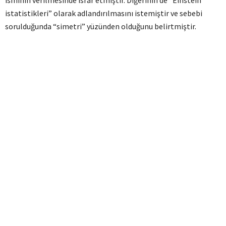
isminin verilmesinde ısrar etmiştir. Diğerinin de “Einstein
istatistikleri” olarak adlandırılmasını istemiştir ve sebebi
sorulduğunda “simetri” yüzünden olduğunu belirtmiştir.