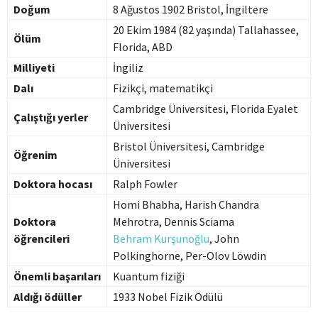
Doğum
8 Ağustos 1902 Bristol, İngiltere
20 Ekim 1984 (82 yaşında) Tallahassee,
Ölüm
Florida, ABD
Milliyeti
İngiliz
Dalı
Fizikçi, matematikçi
Cambridge Üniversitesi, Florida Eyalet
Çalıştığı yerler
Üniversitesi
Bristol Üniversitesi, Cambridge
Öğrenim
Üniversitesi
Doktora hocası
Ralph Fowler
Homi Bhabha, Harish Chandra
Doktora
Mehrotra, Dennis Sciama
öğrencileri
Behram Kurşunoğlu
, John
Polkinghorne, Per-Olov Löwdin
Önemli başarıları
Kuantum fiziği
Aldığı ödüller
1933 Nobel Fizik Ödülü