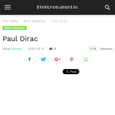
Ana Sayfa
Bilim Adamları
Paul Dirac
Bilim Adamları
Paul Dirac
Yazar
yucelll
2018-04-17
0
579
Okunma