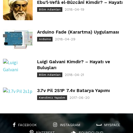
Ebu’l-Vefâ el-Bûzcânî Kimdir? – Hayatı
2018-04-19
Bilim Adamları
Arduino Fade (Karartma) Uygulaması
2018-04-29
Arduino
Luigi Galvani Kimdir? – Hayatı ve
Buluşları
2018-04-21
Bilim Adamları
3.7v Pil 2S1P 7.4v Batarya Yapımı
2017-06-20
Kendimiz Yapalım
FACEBOOK
INSTAGRAM
MYSPACE
PINTEREST
SOUNDCLOUD