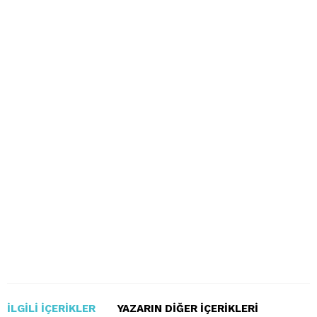
İLGILI İÇERIKLER
YAZARIN DIĞER İÇERIKLERI