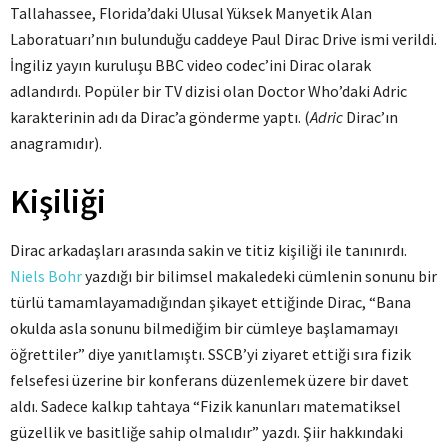
Tallahassee, Florida’daki Ulusal Yüksek Manyetik Alan
Laboratuarı’nın bulunduğu caddeye Paul Dirac Drive ismi verildi.
İngiliz yayın kuruluşu BBC video codec’ini Dirac olarak
adlandırdı. Popüler bir TV dizisi olan Doctor Who’daki Adric
karakterinin adı da Dirac’a gönderme yaptı. (
Adric
Dirac’ın
anagramıdır).
Kişiliği
Dirac arkadaşları arasında sakin ve titiz kişiliği ile tanınırdı.
Niels Bohr
yazdığı bir bilimsel makaledeki cümlenin sonunu bir
türlü tamamlayamadığından şikayet ettiğinde Dirac, “Bana
okulda asla sonunu bilmediğim bir cümleye başlamamayı
öğrettiler” diye yanıtlamıştı. SSCB’yi ziyaret ettiği sıra fizik
felsefesi üzerine bir konferans düzenlemek üzere bir davet
aldı. Sadece kalkıp tahtaya “Fizik kanunları matematiksel
güzellik ve basitliğe sahip olmalıdır” yazdı. Şiir hakkındaki