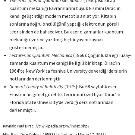
The Principles of Quantum Mechanics
(1930): Bu kitap
kuantum mekaniği kavramlarını büyük kısmını Dirac’ın
kendi geliştirdiği modern metotla anlatıyor. Kitabın
sonlarına doğru öncülüğünü yaptığı elektronun göreli
teorisinden de bahsediyor. Bu eser o zamanlar kuantum
mekaniği üzerine yazılmış hiçbir yayını kaynak
göstermemiştir.
Lectures on Quantum Mechanics
(1966): Çoğunlukla eğri uzay-
zamanda kuantum mekaniği ile ilgili bir kitap. Dirac’ın
1964’te New York’ta Yeshiva University’de verdiği derslerin
notlarından derlenmiştir.
General Theory of Relativity
(1975): Bu 68 sayfalık eser
Einstein’ın genel görelilik teorimini özetliyor. Dirac’ın
Florida State University’de verdiği ders notlarından
derlenmiştir.
Kaynak: Paul Dirac, //tr.wikipedia.org/w/index.php?
title=Paul_Dirac&oldid=19583944 (last visited Nisan 17, 2018).