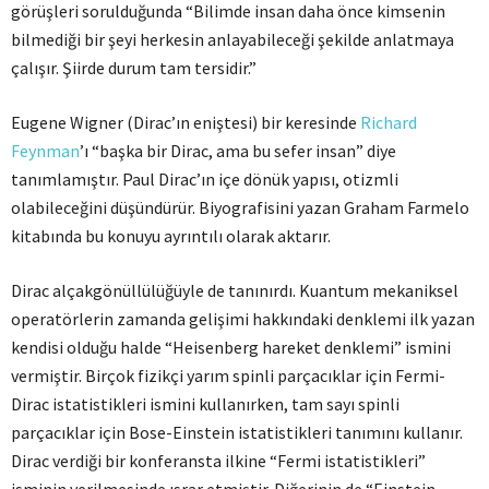
görüşleri sorulduğunda “Bilimde insan daha önce kimsenin
bilmediği bir şeyi herkesin anlayabileceği şekilde anlatmaya
çalışır. Şiirde durum tam tersidir.”
Eugene Wigner (Dirac’ın eniştesi) bir keresinde
Richard
Feynman
’ı “başka bir Dirac, ama bu sefer insan” diye
tanımlamıştır. Paul Dirac’ın içe dönük yapısı, otizmli
olabileceğini düşündürür. Biyografisini yazan Graham Farmelo
kitabında bu konuyu ayrıntılı olarak aktarır.
Dirac alçakgönüllülüğüyle de tanınırdı. Kuantum mekaniksel
operatörlerin zamanda gelişimi hakkındaki denklemi ilk yazan
kendisi olduğu halde “Heisenberg hareket denklemi” ismini
vermiştir. Birçok fizikçi yarım spinli parçacıklar için Fermi-
Dirac istatistikleri ismini kullanırken, tam sayı spinli
parçacıklar için Bose-Einstein istatistikleri tanımını kullanır.
Dirac verdiği bir konferansta ilkine “Fermi istatistikleri”