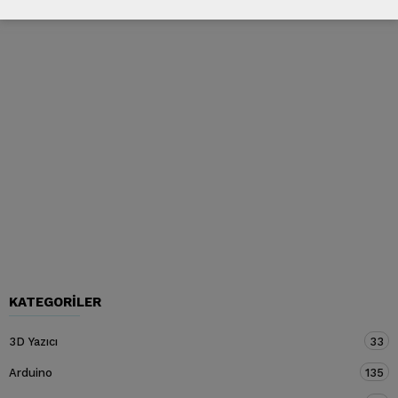
KATEGORILER
3D Yazıcı
33
Arduino
135