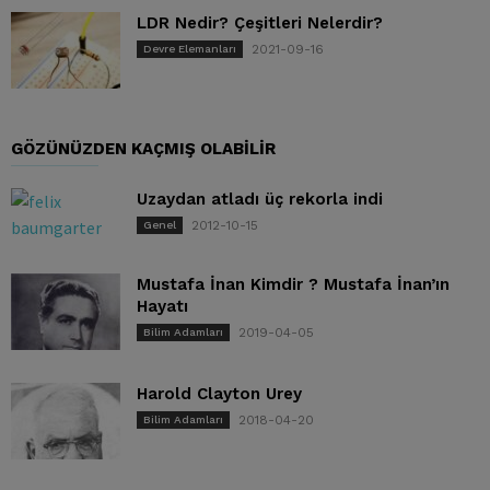
LDR Nedir? Çeşitleri Nelerdir?
2021-09-16
Devre Elemanları
GÖZÜNÜZDEN KAÇMIŞ OLABILIR
Uzaydan atladı üç rekorla indi
2012-10-15
Genel
Mustafa İnan Kimdir ? Mustafa İnan’ın
Hayatı
2019-04-05
Bilim Adamları
Harold Clayton Urey
2018-04-20
Bilim Adamları