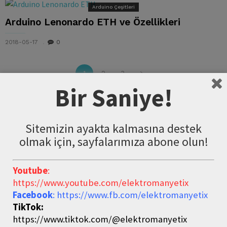
Arduino Çeşitleri
Arduino Lenonardo ETH ve Özellikleri
2018-05-17
0
1
2
3
Bir Saniye!
Arama:
Sitemizin ayakta kalmasına destek
olmak için, sayfalarımıza abone olun!
Youtube
:
https://www.youtube.com/elektromanyetix
Facebook
: https://www.fb.com/elektromanyetix
TikTok:
https://www.tiktok.com/@elektromanyetix