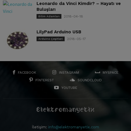
Leonardo da Vinci Kimdir? – Hayatı ve
Buluşları
2018-04-18
Bilim Adamları
LilyPad Arduino USB
2018-05-17
Arduino Çeşitleri
FACEBOOK
INSTAGRAM
MYSPACE
PINTEREST
SOUNDCLOUD
YOUTUBE
İletişim:
info@elektromanyetix.com