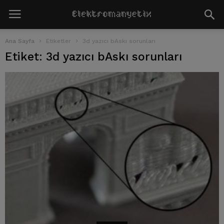
Ana Sayfa
Etiketler
3d yazıcı bAskı sorunları
Etiket: 3d yazıcı bAskı sorunları