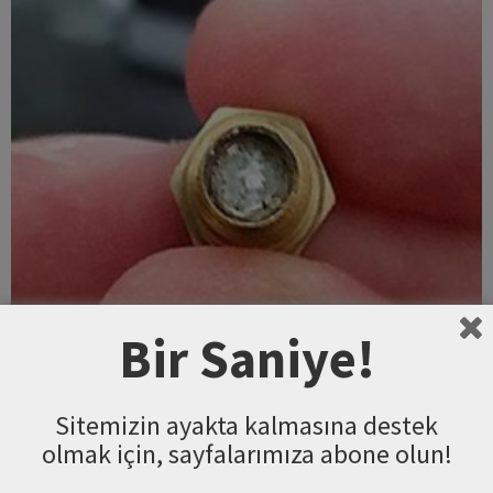
Bir Saniye!
3D Yazıcı
3D Yazıcı Tıkanmış Extruder Sorunu
2018-05-30
0
Sitemizin ayakta kalmasına destek
olmak için, sayfalarımıza abone olun!